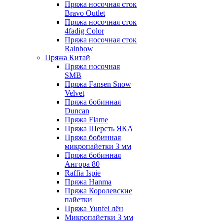
Пряжа носочная сток
Bravo Outlet
Пряжа носочная сток
4fadig Color
Пряжа носочная сток
Rainbow
Пряжа Китай
Пряжа носочная
SMB
Пряжа Fansen Snow
Velvet
Пряжа бобинная
Duncan
Пряжа Flame
Пряжа Шерсть ЯКА
Пряжа бобинная
микропайетки 3 мм
Пряжа бобинная
Ангора 80
Raffia Ispie
Пряжа Hanma
Пряжа Королевские
пайетки
Пряжа Yunfei лён
Микропайетки 3 мм