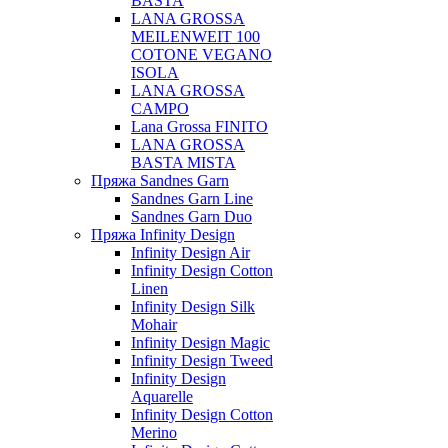
BASTA
LANA GROSSA
MEILENWEIT 100
COTONE VEGANO
ISOLA
LANA GROSSA
CAMPO
Lana Grossa FINITO
LANA GROSSA
BASTA MISTA
Пряжа Sandnes Garn
Sandnes Garn Line
Sandnes Garn Duo
Пряжа Infinity Design
Infinity Design Air
Infinity Design Cotton
Linen
Infinity Design Silk
Mohair
Infinity Design Magic
Infinity Design Tweed
Infinity Design
Aquarelle
Infinity Design Cotton
Merino