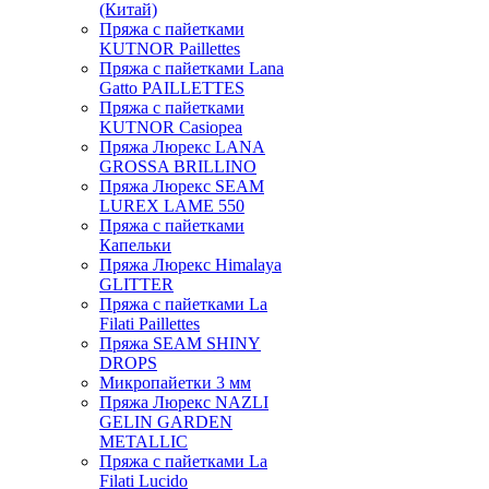
(Китай)
Пряжа с пайетками
KUTNOR Paillettes
Пряжа с пайетками Lana
Gatto PAILLETTES
Пряжа с пайетками
KUTNOR Casiopea
Пряжа Люрекс LANA
GROSSA BRILLINO
Пряжа Люрекс SEAM
LUREX LAME 550
Пряжа с пайетками
Капельки
Пряжа Люрекс Himalaya
GLITTER
Пряжа с пайетками La
Filati Paillettes
Пряжа SEAM SHINY
DROPS
Микропайетки 3 мм
Пряжа Люрекс NAZLI
GELIN GARDEN
METALLIC
Пряжа с пайетками La
Filati Lucido