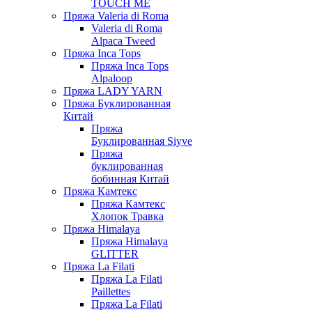
TOUCH ME
Пряжа Valeria di Roma
Valeria di Roma
Alpaca Tweed
Пряжа Inca Tops
Пряжа Inca Tops
Alpaloop
Пряжа LADY YARN
Пряжа Буклированная
Китай
Пряжа
Буклированная Siyve
Пряжа
буклированная
бобинная Китай
Пряжа Камтекс
Пряжа Камтекс
Хлопок Травка
Пряжа Himalaya
Пряжа Himalaya
GLITTER
Пряжа La Filati
Пряжа La Filati
Paillettes
Пряжа La Filati