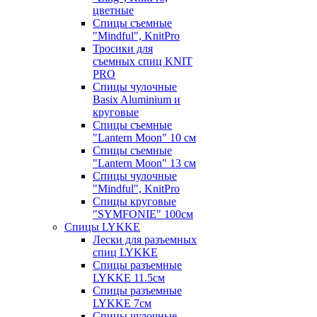
цветные
Спицы съемные
"Mindful", KnitPro
Тросики для
съемных спиц KNIT
PRO
Спицы чулочные
Basix Aluminium и
круговые
Спицы съемные
"Lantern Moon" 10 см
Спицы съемные
"Lantern Moon" 13 см
Спицы чулочные
"Mindful", KnitPro
Спицы круговые
"SYMFONIE" 100см
Спицы LYKKE
Лески для разъемных
спиц LYKKE
Спицы разъемные
LYKKE 11.5см
Спицы разъемные
LYKKE 7см
Спицы чулочные