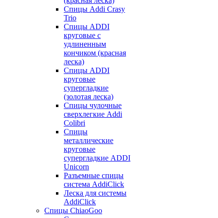
(красная леска)
Спицы Addi Crasy
Trio
Спицы ADDI
круговые с
удлиненным
кончиком (красная
леска)
Спицы ADDI
круговые
супергладкие
(золотая леска)
Спицы чулочные
сверхлегкие Addi
Colibri
Спицы
металлические
круговые
супергладкие ADDI
Unicorn
Разъемные спицы
система AddiClick
Леска для системы
AddiClick
Спицы ChiaoGoo