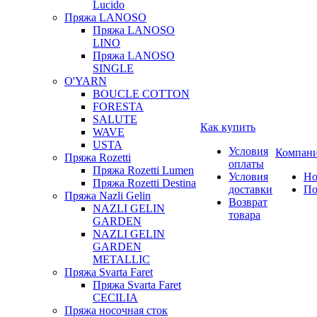
Lucido
Пряжа LANOSO
Пряжа LANOSO
LINO
Пряжа LANOSO
SINGLE
O'YARN
BOUCLE COTTON
FORESTA
SALUTE
Как купить
WAVE
USTA
Условия
Компан
Пряжа Rozetti
оплаты
Пряжа Rozetti Lumen
Условия
Но
Пряжа Rozetti Destina
доставки
По
Пряжа Nazli Gelin
Возврат
NAZLI GELIN
товара
GARDEN
NAZLI GELIN
GARDEN
METALLIC
Пряжа Svarta Faret
Пряжа Svarta Faret
CECILIA
Пряжа носочная сток