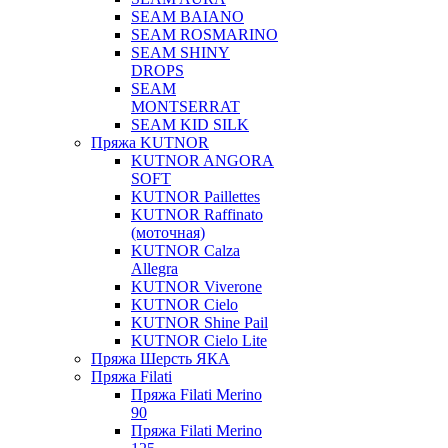
SEAM BAIANO
SEAM ROSMARINO
SEAM SHINY
DROPS
SEAM
MONTSERRAT
SEAM KID SILK
Пряжа KUTNOR
KUTNOR ANGORA
SOFT
KUTNOR Paillettes
KUTNOR Raffinato
(моточная)
KUTNOR Calza
Allegra
KUTNOR Viverone
KUTNOR Cielo
KUTNOR Shine Pail
KUTNOR Cielo Lite
Пряжа Шерсть ЯКА
Пряжа Filati
Пряжа Filati Merino
90
Пряжа Filati Merino