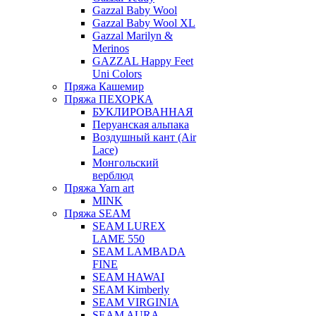
Gazzal Baby Wool
Gazzal Baby Wool XL
Gazzal Marilyn &
Merinos
GAZZAL Happy Feet
Uni Colors
Пряжа Кашемир
Пряжа ПЕХОРКА
БУКЛИРОВАННАЯ
Перуанская альпака
Воздушный кант (Air
Lace)
Монгольский
верблюд
Пряжа Yarn art
MINK
Пряжа SEAM
SEAM LUREX
LAME 550
SEAM LAMBADA
FINE
SEAM HAWAI
SEAM Kimberly
SEAM VIRGINIA
SEAM AURA