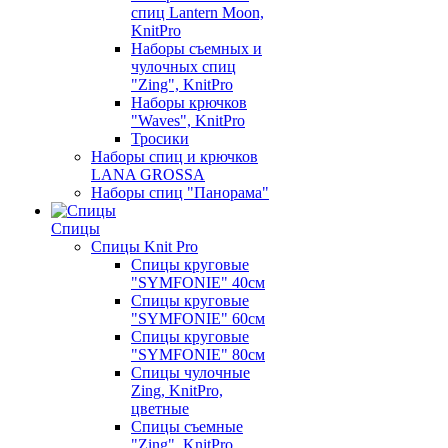
спиц Lantern Moon,
KnitPro
Наборы съемных и
чулочных спиц
"Zing", KnitPro
Наборы крючков
"Waves", KnitPro
Тросики
Наборы спиц и крючков
LANA GROSSA
Наборы спиц "Панорама"
Спицы
Спицы Knit Pro
Спицы круговые
"SYMFONIE" 40см
Спицы круговые
"SYMFONIE" 60см
Спицы круговые
"SYMFONIE" 80см
Спицы чулочные
Zing, KnitPro,
цветные
Спицы съемные
"Zing", KnitPro,