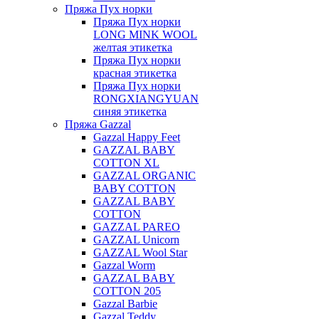
Пряжа Пух норки
Пряжа Пух норки
LONG MINK WOOL
желтая этикетка
Пряжа Пух норки
красная этикетка
Пряжа Пух норки
RONGXIANGYUAN
синяя этикетка
Пряжа Gazzal
Gazzal Happy Feet
GAZZAL BABY
COTTON XL
GAZZAL ORGANIC
BABY COTTON
GAZZAL BABY
COTTON
GAZZAL PAREO
GAZZAL Unicorn
GAZZAL Wool Star
Gazzal Worm
GAZZAL BABY
COTTON 205
Gazzal Barbie
Gazzal Teddy