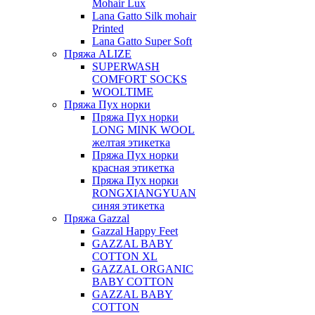
Mohair Lux
Lana Gatto Silk mohair
Printed
Lana Gatto Super Soft
Пряжа ALIZE
SUPERWASH
COMFORT SOCKS
WOOLTIME
Пряжа Пух норки
Пряжа Пух норки
LONG MINK WOOL
желтая этикетка
Пряжа Пух норки
красная этикетка
Пряжа Пух норки
RONGXIANGYUAN
синяя этикетка
Пряжа Gazzal
Gazzal Happy Feet
GAZZAL BABY
COTTON XL
GAZZAL ORGANIC
BABY COTTON
GAZZAL BABY
COTTON