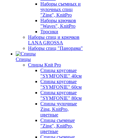
Наборы съемных и
чулочных спиц
"Zing", KnitPro
Наборы крючков
"Waves", KnitPro
Тросики
Наборы спиц и крючков
LANA GROSSA
Наборы спиц "Панорама"
Спицы
Спицы Knit Pro
Спицы круговые
"SYMFONIE" 40см
Спицы круговые
"SYMFONIE" 60см
Спицы круговые
"SYMFONIE" 80см
Спицы чулочные
Zing, KnitPro,
цветные
Спицы съемные
"Zing", KnitPro,
цветные
Спицы съемные