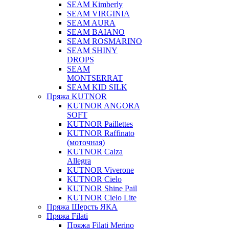
SEAM Kimberly
SEAM VIRGINIA
SEAM AURA
SEAM BAIANO
SEAM ROSMARINO
SEAM SHINY
DROPS
SEAM
MONTSERRAT
SEAM KID SILK
Пряжа KUTNOR
KUTNOR ANGORA
SOFT
KUTNOR Paillettes
KUTNOR Raffinato
(моточная)
KUTNOR Calza
Allegra
KUTNOR Viverone
KUTNOR Cielo
KUTNOR Shine Pail
KUTNOR Cielo Lite
Пряжа Шерсть ЯКА
Пряжа Filati
Пряжа Filati Merino