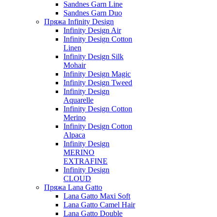
Sandnes Garn Line
Sandnes Garn Duo
Пряжа Infinity Design
Infinity Design Air
Infinity Design Cotton
Linen
Infinity Design Silk
Mohair
Infinity Design Magic
Infinity Design Tweed
Infinity Design
Aquarelle
Infinity Design Cotton
Merino
Infinity Design Cotton
Alpaca
Infinity Design
MERINO
EXTRAFINE
Infinity Design
CLOUD
Пряжа Lana Gatto
Lana Gatto Maxi Soft
Lana Gatto Camel Hair
Lana Gatto Double