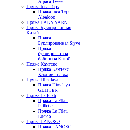
Alpaca Tweed
Пряжа Inca Tops
Пряжа Inca Tops
Alpaloop
Пряжа LADY YARN
Пряжа Буклированная
Китай
Пряжа
Буклированная Siyve
Пряжа
буклированная
бобинная Китай
Пряжа Камтекс
Пряжа Камтекс
Хлопок Травка
Пряжа Himalaya
Пряжа Himalaya
GLITTER
Пряжа La Filati
Пряжа La Filati
Paillettes
Пряжа La Filati
Lucido
Пряжа LANOSO
Пряжа LANOSO