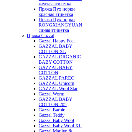
желтая этикетка
Пряжа Пух норки
красная этикетка
Пряжа Пух норки
RONGXIANGYUAN
синяя этикетка
Пряжа Gazzal
Gazzal Happy Feet
GAZZAL BABY
COTTON XL
GAZZAL ORGANIC
BABY COTTON
GAZZAL BABY
COTTON
GAZZAL PAREO
GAZZAL Unicorn
GAZZAL Wool Star
Gazzal Worm
GAZZAL BABY
COTTON 205
Gazzal Barbie
Gazzal Teddy
Gazzal Baby Wool
Gazzal Baby Wool XL
Gazzal Marilyn &