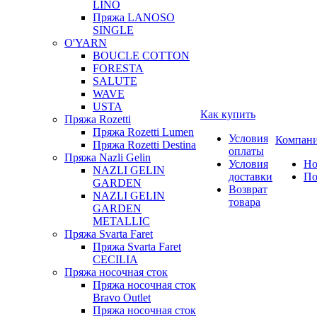
LINO
Пряжа LANOSO
SINGLE
O'YARN
BOUCLE COTTON
FORESTA
SALUTE
WAVE
USTA
Как купить
Пряжа Rozetti
Пряжа Rozetti Lumen
Условия
Компан
Пряжа Rozetti Destina
оплаты
Пряжа Nazli Gelin
Условия
Но
NAZLI GELIN
доставки
По
GARDEN
Возврат
NAZLI GELIN
товара
GARDEN
METALLIC
Пряжа Svarta Faret
Пряжа Svarta Faret
CECILIA
Пряжа носочная сток
Пряжа носочная сток
Bravo Outlet
Пряжа носочная сток