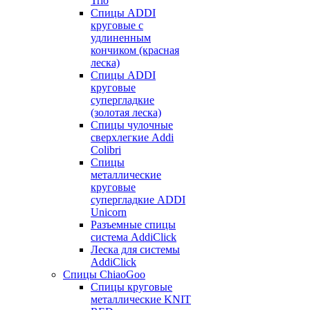
Trio
Спицы ADDI
круговые с
удлиненным
кончиком (красная
леска)
Спицы ADDI
круговые
супергладкие
(золотая леска)
Спицы чулочные
сверхлегкие Addi
Colibri
Спицы
металлические
круговые
супергладкие ADDI
Unicorn
Разъемные спицы
система AddiClick
Леска для системы
AddiClick
Спицы ChiaoGoo
Спицы круговые
металлические KNIT