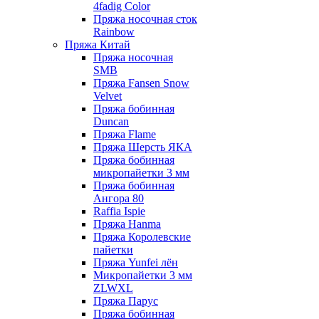
4fadig Color
Пряжа носочная сток
Rainbow
Пряжа Китай
Пряжа носочная
SMB
Пряжа Fansen Snow
Velvet
Пряжа бобинная
Duncan
Пряжа Flame
Пряжа Шерсть ЯКА
Пряжа бобинная
микропайетки 3 мм
Пряжа бобинная
Ангора 80
Raffia Ispie
Пряжа Hanma
Пряжа Королевские
пайетки
Пряжа Yunfei лён
Микропайетки 3 мм
ZLWXL
Пряжа Парус
Пряжа бобинная