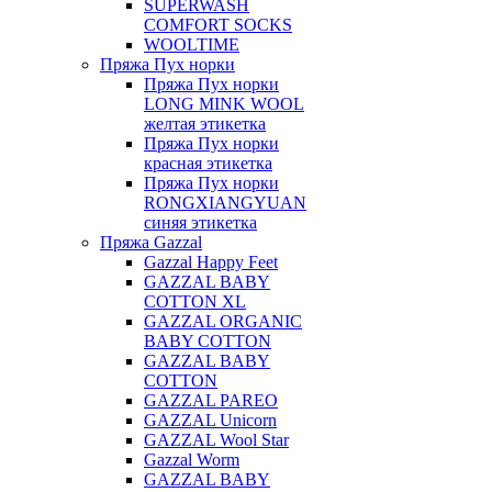
SUPERWASH
COMFORT SOCKS
WOOLTIME
Пряжа Пух норки
Пряжа Пух норки
LONG MINK WOOL
желтая этикетка
Пряжа Пух норки
красная этикетка
Пряжа Пух норки
RONGXIANGYUAN
синяя этикетка
Пряжа Gazzal
Gazzal Happy Feet
GAZZAL BABY
COTTON XL
GAZZAL ORGANIC
BABY COTTON
GAZZAL BABY
COTTON
GAZZAL PAREO
GAZZAL Unicorn
GAZZAL Wool Star
Gazzal Worm
GAZZAL BABY