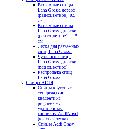
Разъемные спицы
Lana Grossa дерево
(разноцветное), 8.5
см
Разъёмные спицы
Lana Grossa, дерево
(разноцветное), 11.5
см
Леска для разъемных
спиц Lana Grossa
Чулочные спицы
Lana Grossa, дерево
(разноцветное)
Распродажа спиц
Lana Grossa
Спицы ADDI
Спицы круговые
супергладкие
квадратные
рифлёные с
удлиненным
кончиком AddiNovel
(красная леска)
Спицы Addi Crasy