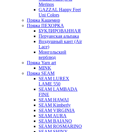
Merinos
GAZZAL Happy Feet
Uni Colors
Пряжа Кашемир
Пряжа ПЕХОРКА
БУКЛИРОВАННАЯ
Перуанская альпака
Воздушный кант (Air
Lace)
Монгольский
верблюд
Пряжа Yarn art
MINK
Пряжа SEAM
SEAM LUREX
LAME 550
SEAM LAMBADA
FINE
SEAM HAWAI
SEAM Kimberly
SEAM VIRGINIA
SEAM AURA
SEAM BAIANO
SEAM ROSMARINO
SEAM SHINY