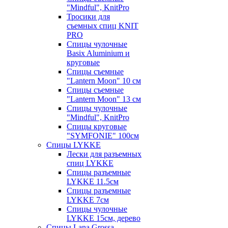
"Mindful", KnitPro
Тросики для
съемных спиц KNIT
PRO
Спицы чулочные
Basix Aluminium и
круговые
Спицы съемные
"Lantern Moon" 10 см
Спицы съемные
"Lantern Moon" 13 см
Спицы чулочные
"Mindful", KnitPro
Спицы круговые
"SYMFONIE" 100см
Спицы LYKKE
Лески для разъемных
спиц LYKKE
Спицы разъемные
LYKKE 11.5см
Спицы разъемные
LYKKE 7см
Спицы чулочные
LYKKE 15см, дерево
Спицы Lana Grossa