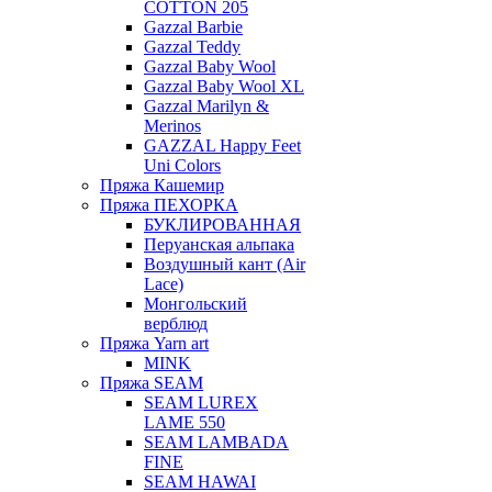
COTTON 205
Gazzal Barbie
Gazzal Teddy
Gazzal Baby Wool
Gazzal Baby Wool XL
Gazzal Marilyn &
Merinos
GAZZAL Happy Feet
Uni Colors
Пряжа Кашемир
Пряжа ПЕХОРКА
БУКЛИРОВАННАЯ
Перуанская альпака
Воздушный кант (Air
Lace)
Монгольский
верблюд
Пряжа Yarn art
MINK
Пряжа SEAM
SEAM LUREX
LAME 550
SEAM LAMBADA
FINE
SEAM HAWAI