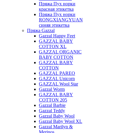
Пряжа Пух норки
красная этикетка
Пряжа Пух норки
RONGXIANGYUAN
синяя этикетка
Пряжа Gazzal
Gazzal Happy Feet
GAZZAL BABY
COTTON XL
GAZZAL ORGANIC
BABY COTTON
GAZZAL BABY
COTTON
GAZZAL PAREO
GAZZAL Unicorn
GAZZAL Wool Star
Gazzal Worm
GAZZAL BABY
COTTON 205
Gazzal Barbie
Gazzal Teddy
Gazzal Baby Wool
Gazzal Baby Wool XL
Gazzal Marilyn &
Merinos