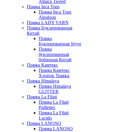
Alpaca Tweed
Пряжа Inca Tops
Пряжа Inca Tops
Alpaloop
Пряжа LADY YARN
Пряжа Буклированная
Китай
Пряжа
Буклированная Siyve
Пряжа
буклированная
бобинная Китай
Пряжа Камтекс
Пряжа Камтекс
Хлопок Травка
Пряжа Himalaya
Пряжа Himalaya
GLITTER
Пряжа La Filati
Пряжа La Filati
Paillettes
Пряжа La Filati
Lucido
Пряжа LANOSO
Пряжа LANOSO