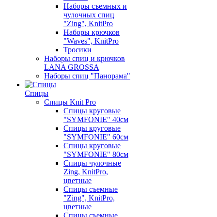
Наборы съемных и
чулочных спиц
"Zing", KnitPro
Наборы крючков
"Waves", KnitPro
Тросики
Наборы спиц и крючков
LANA GROSSA
Наборы спиц "Панорама"
Спицы
Спицы Knit Pro
Спицы круговые
"SYMFONIE" 40см
Спицы круговые
"SYMFONIE" 60см
Спицы круговые
"SYMFONIE" 80см
Спицы чулочные
Zing, KnitPro,
цветные
Спицы съемные
"Zing", KnitPro,
цветные
Спицы съемные