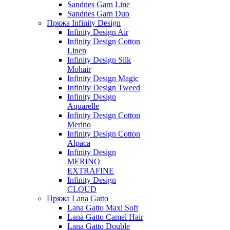
Sandnes Garn Line
Sandnes Garn Duo
Пряжа Infinity Design
Infinity Design Air
Infinity Design Cotton
Linen
Infinity Design Silk
Mohair
Infinity Design Magic
Infinity Design Tweed
Infinity Design
Aquarelle
Infinity Design Cotton
Merino
Infinity Design Cotton
Alpaca
Infinity Design
MERINO
EXTRAFINE
Infinity Design
CLOUD
Пряжа Lana Gatto
Lana Gatto Maxi Soft
Lana Gatto Camel Hair
Lana Gatto Double