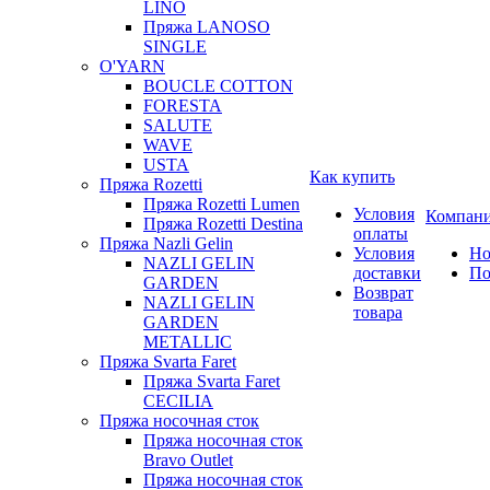
LINO
Пряжа LANOSO
SINGLE
O'YARN
BOUCLE COTTON
FORESTA
SALUTE
WAVE
USTA
Как купить
Пряжа Rozetti
Пряжа Rozetti Lumen
Условия
Компан
Пряжа Rozetti Destina
оплаты
Пряжа Nazli Gelin
Условия
Но
NAZLI GELIN
доставки
По
GARDEN
Возврат
NAZLI GELIN
товара
GARDEN
METALLIC
Пряжа Svarta Faret
Пряжа Svarta Faret
CECILIA
Пряжа носочная сток
Пряжа носочная сток
Bravo Outlet
Пряжа носочная сток