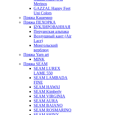
Merinos
GAZZAL Happy Feet
Uni Colors
Пряжа Кашемир
Пряжа ПЕХОРКА
БУКЛИРОВАННАЯ
Перуанская альпака
Воздушный кант (Air
Lace)
Монгольский
верблюд
Пряжа Yarn art
MINK
Пряжа SEAM
SEAM LUREX
LAME 550
SEAM LAMBADA
FINE
SEAM HAWAI
SEAM Kimberly
SEAM VIRGINIA
SEAM AURA
SEAM BAIANO
SEAM ROSMARINO
SEAM SHINY