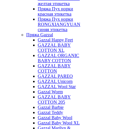
желтая этикетка
Пряжа Пух норки
красная этикетка
Пряжа Пух норки
RONGXIANGYUAN
синяя этикетка
Пряжа Gazzal
Gazzal Happy Feet
GAZZAL BABY
COTTON XL
GAZZAL ORGANIC
BABY COTTON
GAZZAL BABY
COTTON
GAZZAL PAREO
GAZZAL Unicorn
GAZZAL Wool Star
Gazzal Worm
GAZZAL BABY
COTTON 205
Gazzal Barbie
Gazzal Teddy
Gazzal Baby Wool
Gazzal Baby Wool XL
Gazzal Marilyn &