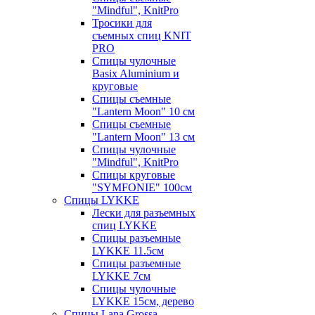
"Mindful", KnitPro
Тросики для
съемных спиц KNIT
PRO
Спицы чулочные
Basix Aluminium и
круговые
Спицы съемные
"Lantern Moon" 10 см
Спицы съемные
"Lantern Moon" 13 см
Спицы чулочные
"Mindful", KnitPro
Спицы круговые
"SYMFONIE" 100см
Спицы LYKKE
Лески для разъемных
спиц LYKKE
Спицы разъемные
LYKKE 11.5см
Спицы разъемные
LYKKE 7см
Спицы чулочные
LYKKE 15см, дерево
Спицы Lana Grossa