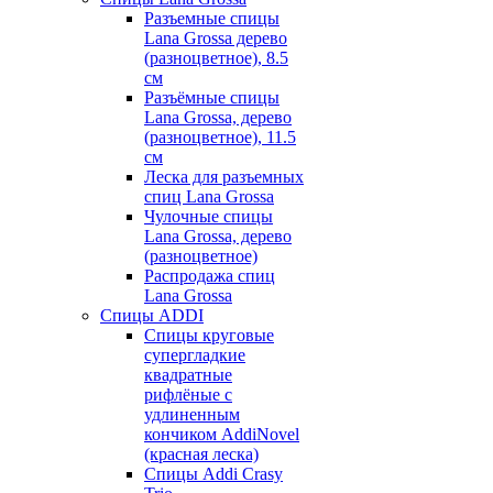
Разъемные спицы
Lana Grossa дерево
(разноцветное), 8.5
см
Разъёмные спицы
Lana Grossa, дерево
(разноцветное), 11.5
см
Леска для разъемных
спиц Lana Grossa
Чулочные спицы
Lana Grossa, дерево
(разноцветное)
Распродажа спиц
Lana Grossa
Спицы ADDI
Спицы круговые
супергладкие
квадратные
рифлёные с
удлиненным
кончиком AddiNovel
(красная леска)
Спицы Addi Crasy