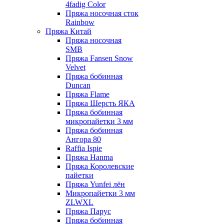
4fadig Color
Пряжа носочная сток
Rainbow
Пряжа Китай
Пряжа носочная
SMB
Пряжа Fansen Snow
Velvet
Пряжа бобинная
Duncan
Пряжа Flame
Пряжа Шерсть ЯКА
Пряжа бобинная
микропайетки 3 мм
Пряжа бобинная
Ангора 80
Raffia Ispie
Пряжа Hanma
Пряжа Королевские
пайетки
Пряжа Yunfei лён
Микропайетки 3 мм
ZLWXL
Пряжа Парус
Пряжа бобинная