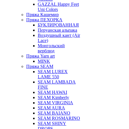
GAZZAL Happy Feet
Uni Colors
Пряжа Кашемир
Пряжа ПЕХОРКА
БУКЛИРОВАННАЯ
Перуанская альпака
Воздушный кант (Air
Lace)
Монгольский
верблюд
Пряжа Yarn art
MINK
Пряжа SEAM
SEAM LUREX
LAME 550
SEAM LAMBADA
FINE
SEAM HAWAI
SEAM Kimberly
SEAM VIRGINIA
SEAM AURA
SEAM BAIANO
SEAM ROSMARINO
SEAM SHINY
DROPS