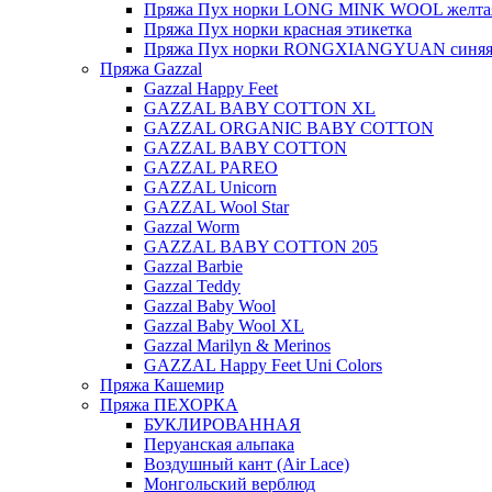
Пряжа Пух норки LONG MINK WOOL желтая
Пряжа Пух норки красная этикетка
Пряжа Пух норки RONGXIANGYUAN синяя 
Пряжа Gazzal
Gazzal Happy Feet
GAZZAL BABY COTTON XL
GAZZAL ORGANIC BABY COTTON
GAZZAL BABY COTTON
GAZZAL PAREO
GAZZAL Unicorn
GAZZAL Wool Star
Gazzal Worm
GAZZAL BABY COTTON 205
Gazzal Barbie
Gazzal Teddy
Gazzal Baby Wool
Gazzal Baby Wool XL
Gazzal Marilyn & Merinos
GAZZAL Happy Feet Uni Colors
Пряжа Кашемир
Пряжа ПЕХОРКА
БУКЛИРОВАННАЯ
Перуанская альпака
Воздушный кант (Air Lace)
Монгольский верблюд