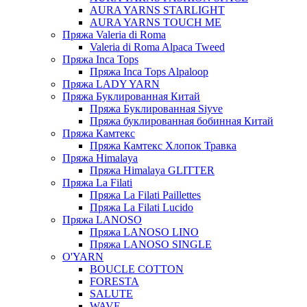
AURA YARNS STARLIGHT
AURA YARNS TOUCH ME
Пряжа Valeria di Roma
Valeria di Roma Alpaca Tweed
Пряжа Inca Tops
Пряжа Inca Tops Alpaloop
Пряжа LADY YARN
Пряжа Буклированная Китай
Пряжа Буклированная Siyve
Пряжа буклированная бобинная Китай
Пряжа Камтекс
Пряжа Камтекс Хлопок Травка
Пряжа Himalaya
Пряжа Himalaya GLITTER
Пряжа La Filati
Пряжа La Filati Paillettes
Пряжа La Filati Lucido
Пряжа LANOSO
Пряжа LANOSO LINO
Пряжа LANOSO SINGLE
O'YARN
BOUCLE COTTON
FORESTA
SALUTE
WAVE