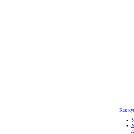
Как ку
У
У
д