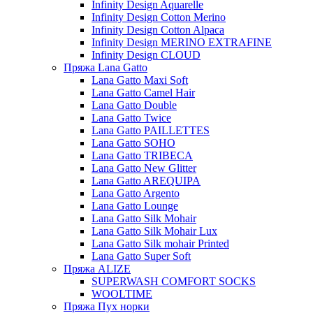
Infinity Design Aquarelle
Infinity Design Cotton Merino
Infinity Design Cotton Alpaca
Infinity Design MERINO EXTRAFINE
Infinity Design CLOUD
Пряжа Lana Gatto
Lana Gatto Maxi Soft
Lana Gatto Camel Hair
Lana Gatto Double
Lana Gatto Twice
Lana Gatto PAILLETTES
Lana Gatto SOHO
Lana Gatto TRIBECA
Lana Gatto New Glitter
Lana Gatto AREQUIPA
Lana Gatto Argento
Lana Gatto Lounge
Lana Gatto Silk Mohair
Lana Gatto Silk Mohair Lux
Lana Gatto Silk mohair Printed
Lana Gatto Super Soft
Пряжа ALIZE
SUPERWASH COMFORT SOCKS
WOOLTIME
Пряжа Пух норки