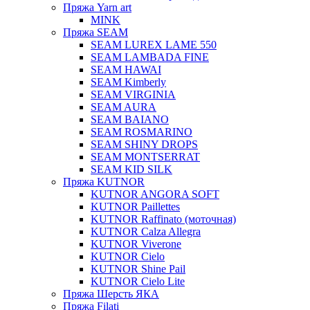
Пряжа Yarn art
MINK
Пряжа SEAM
SEAM LUREX LAME 550
SEAM LAMBADA FINE
SEAM HAWAI
SEAM Kimberly
SEAM VIRGINIA
SEAM AURA
SEAM BAIANO
SEAM ROSMARINO
SEAM SHINY DROPS
SEAM MONTSERRAT
SEAM KID SILK
Пряжа KUTNOR
KUTNOR ANGORA SOFT
KUTNOR Paillettes
KUTNOR Raffinato (моточная)
KUTNOR Calza Allegra
KUTNOR Viverone
KUTNOR Cielo
KUTNOR Shine Pail
KUTNOR Cielo Lite
Пряжа Шерсть ЯКА
Пряжа Filati