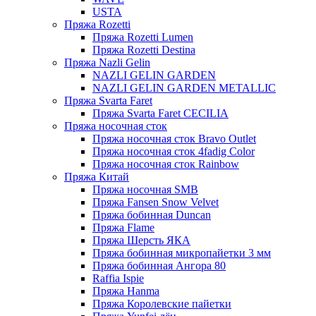
USTA
Пряжа Rozetti
Пряжа Rozetti Lumen
Пряжа Rozetti Destina
Пряжа Nazli Gelin
NAZLI GELIN GARDEN
NAZLI GELIN GARDEN METALLIC
Пряжа Svarta Faret
Пряжа Svarta Faret CECILIA
Пряжа носочная сток
Пряжа носочная сток Bravo Outlet
Пряжа носочная сток 4fadig Color
Пряжа носочная сток Rainbow
Пряжа Китай
Пряжа носочная SMB
Пряжа Fansen Snow Velvet
Пряжа бобинная Duncan
Пряжа Flame
Пряжа Шерсть ЯКА
Пряжа бобинная микропайетки 3 мм
Пряжа бобинная Ангора 80
Raffia Ispie
Пряжа Hanma
Пряжа Королевские пайетки