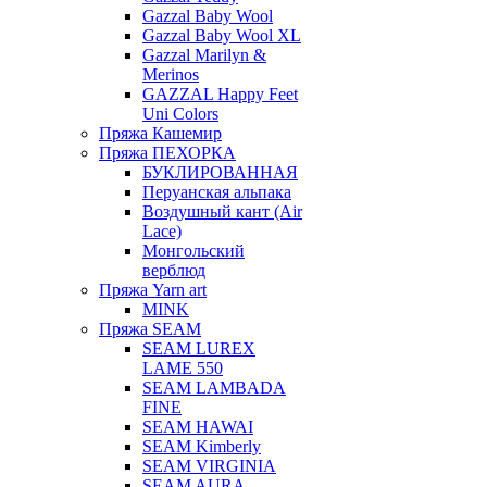
Gazzal Baby Wool
Gazzal Baby Wool XL
Gazzal Marilyn &
Merinos
GAZZAL Happy Feet
Uni Colors
Пряжа Кашемир
Пряжа ПЕХОРКА
БУКЛИРОВАННАЯ
Перуанская альпака
Воздушный кант (Air
Lace)
Монгольский
верблюд
Пряжа Yarn art
MINK
Пряжа SEAM
SEAM LUREX
LAME 550
SEAM LAMBADA
FINE
SEAM HAWAI
SEAM Kimberly
SEAM VIRGINIA
SEAM AURA