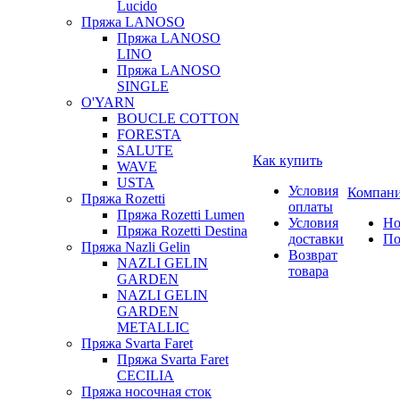
Lucido
Пряжа LANOSO
Пряжа LANOSO
LINO
Пряжа LANOSO
SINGLE
O'YARN
BOUCLE COTTON
FORESTA
SALUTE
Как купить
WAVE
USTA
Условия
Компан
Пряжа Rozetti
оплаты
Пряжа Rozetti Lumen
Условия
Но
Пряжа Rozetti Destina
доставки
По
Пряжа Nazli Gelin
Возврат
NAZLI GELIN
товара
GARDEN
NAZLI GELIN
GARDEN
METALLIC
Пряжа Svarta Faret
Пряжа Svarta Faret
CECILIA
Пряжа носочная сток