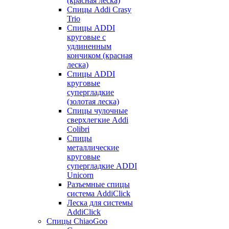
(красная леска)
Спицы Addi Crasy
Trio
Спицы ADDI
круговые с
удлиненным
кончиком (красная
леска)
Спицы ADDI
круговые
супергладкие
(золотая леска)
Спицы чулочные
сверхлегкие Addi
Colibri
Спицы
металлические
круговые
супергладкие ADDI
Unicorn
Разъемные спицы
система AddiClick
Леска для системы
AddiClick
Спицы ChiaoGoo