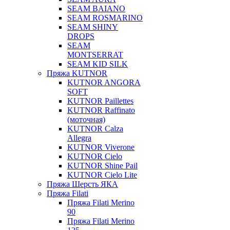
SEAM BAIANO
SEAM ROSMARINO
SEAM SHINY
DROPS
SEAM
MONTSERRAT
SEAM KID SILK
Пряжа KUTNOR
KUTNOR ANGORA
SOFT
KUTNOR Paillettes
KUTNOR Raffinato
(моточная)
KUTNOR Calza
Allegra
KUTNOR Viverone
KUTNOR Cielo
KUTNOR Shine Pail
KUTNOR Cielo Lite
Пряжа Шерсть ЯКА
Пряжа Filati
Пряжа Filati Merino
90
Пряжа Filati Merino