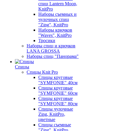
спиц Lantern Moon,
KnitPro
Наборы съемных и
чулочных спиц
"Zing", KnitPro
Наборы крючков
"Waves", KnitPro
Тросики
Наборы спиц и крючков
LANA GROSSA
Наборы спиц "Панорама"
Спицы
Спицы Knit Pro
Спицы круговые
"SYMFONIE" 40см
Спицы круговые
"SYMFONIE" 60см
Спицы круговые
"SYMFONIE" 80см
Спицы чулочные
Zing, KnitPro,
цветные
Спицы съемные
"Zing", KnitPro,