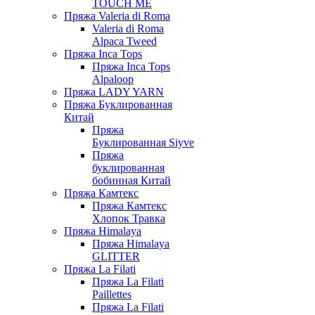
TOUCH ME
Пряжа Valeria di Roma
Valeria di Roma
Alpaca Tweed
Пряжа Inca Tops
Пряжа Inca Tops
Alpaloop
Пряжа LADY YARN
Пряжа Буклированная
Китай
Пряжа
Буклированная Siyve
Пряжа
буклированная
бобинная Китай
Пряжа Камтекс
Пряжа Камтекс
Хлопок Травка
Пряжа Himalaya
Пряжа Himalaya
GLITTER
Пряжа La Filati
Пряжа La Filati
Paillettes
Пряжа La Filati