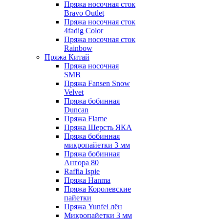
Пряжа носочная сток
Bravo Outlet
Пряжа носочная сток
4fadig Color
Пряжа носочная сток
Rainbow
Пряжа Китай
Пряжа носочная
SMB
Пряжа Fansen Snow
Velvet
Пряжа бобинная
Duncan
Пряжа Flame
Пряжа Шерсть ЯКА
Пряжа бобинная
микропайетки 3 мм
Пряжа бобинная
Ангора 80
Raffia Ispie
Пряжа Hanma
Пряжа Королевские
пайетки
Пряжа Yunfei лён
Микропайетки 3 мм