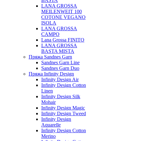
BASTA
LANA GROSSA
MEILENWEIT 100
COTONE VEGANO
ISOLA
LANA GROSSA
CAMPO
Lana Grossa FINITO
LANA GROSSA
BASTA MISTA
Пряжа Sandnes Garn
Sandnes Garn Line
Sandnes Garn Duo
Пряжа Infinity Design
Infinity Design Air
Infinity Design Cotton
Linen
Infinity Design Silk
Mohair
Infinity Design Magic
Infinity Design Tweed
Infinity Design
Aquarelle
Infinity Design Cotton
Merino