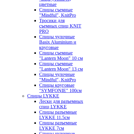
цветные
Спицы съемные
"Mindful", KnitPro
Тросики для
съемных спиц KNIT
PRO
Спицы чулочные
Basix Aluminium и
круговые
Спицы съемные
"Lantern Moon" 10 см
Спицы съемные
"Lantern Moon" 13 см
Спицы чулочные
"Mindful", KnitPro
Спицы круговые
"SYMFONIE" 100см
Спицы LYKKE
Лески для разъемных
спиц LYKKE
Спицы разъемные
LYKKE 11.5см
Спицы разъемные
LYKKE 7см
Спицы чулочные