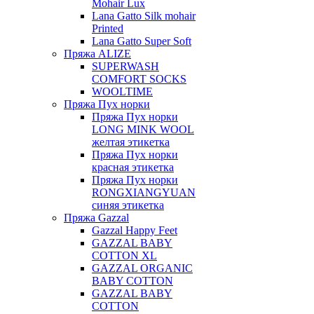
Mohair Lux
Lana Gatto Silk mohair
Printed
Lana Gatto Super Soft
Пряжа ALIZE
SUPERWASH
COMFORT SOCKS
WOOLTIME
Пряжа Пух норки
Пряжа Пух норки
LONG MINK WOOL
желтая этикетка
Пряжа Пух норки
красная этикетка
Пряжа Пух норки
RONGXIANGYUAN
синяя этикетка
Пряжа Gazzal
Gazzal Happy Feet
GAZZAL BABY
COTTON XL
GAZZAL ORGANIC
BABY COTTON
GAZZAL BABY
COTTON