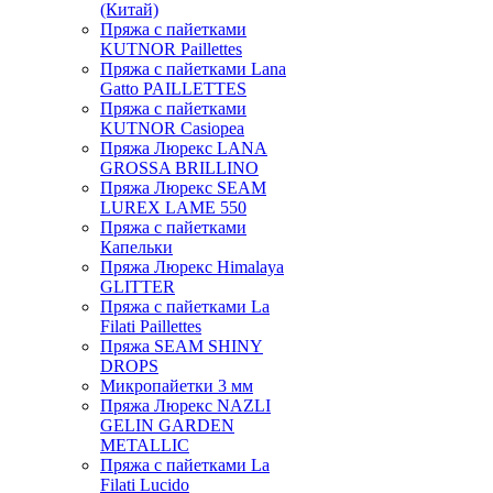
(Китай)
Пряжа с пайетками
KUTNOR Paillettes
Пряжа с пайетками Lana
Gatto PAILLETTES
Пряжа с пайетками
KUTNOR Casiopea
Пряжа Люрекс LANA
GROSSA BRILLINO
Пряжа Люрекс SEAM
LUREX LAME 550
Пряжа с пайетками
Капельки
Пряжа Люрекс Himalaya
GLITTER
Пряжа с пайетками La
Filati Paillettes
Пряжа SEAM SHINY
DROPS
Микропайетки 3 мм
Пряжа Люрекс NAZLI
GELIN GARDEN
METALLIC
Пряжа с пайетками La
Filati Lucido