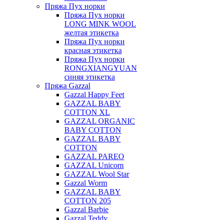
Пряжа Пух норки
Пряжа Пух норки
LONG MINK WOOL
желтая этикетка
Пряжа Пух норки
красная этикетка
Пряжа Пух норки
RONGXIANGYUAN
синяя этикетка
Пряжа Gazzal
Gazzal Happy Feet
GAZZAL BABY
COTTON XL
GAZZAL ORGANIC
BABY COTTON
GAZZAL BABY
COTTON
GAZZAL PAREO
GAZZAL Unicorn
GAZZAL Wool Star
Gazzal Worm
GAZZAL BABY
COTTON 205
Gazzal Barbie
Gazzal Teddy