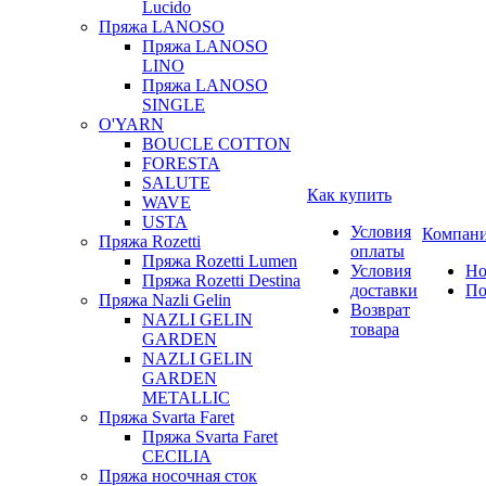
Lucido
Пряжа LANOSO
Пряжа LANOSO
LINO
Пряжа LANOSO
SINGLE
O'YARN
BOUCLE COTTON
FORESTA
SALUTE
Как купить
WAVE
USTA
Условия
Компан
Пряжа Rozetti
оплаты
Пряжа Rozetti Lumen
Условия
Но
Пряжа Rozetti Destina
доставки
По
Пряжа Nazli Gelin
Возврат
NAZLI GELIN
товара
GARDEN
NAZLI GELIN
GARDEN
METALLIC
Пряжа Svarta Faret
Пряжа Svarta Faret
CECILIA
Пряжа носочная сток