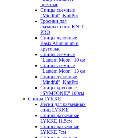
цветные
Спицы съемные
"Mindful", KnitPro
Тросики для
съемных спиц KNIT
PRO
Спицы чулочные
Basix Aluminium и
круговые
Спицы съемные
"Lantern Moon" 10 см
Спицы съемные
"Lantern Moon" 13 см
Спицы чулочные
"Mindful", KnitPro
Спицы круговые
"SYMFONIE" 100см
Спицы LYKKE
Лески для разъемных
спиц LYKKE
Спицы разъемные
LYKKE 11.5см
Спицы разъемные
LYKKE 7см
Спицы чулочные