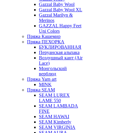
Gazzal Baby Wool
Gazzal Baby Wool XL
Gazzal Marilyn &
Merinos
GAZZAL Happy Feet
Uni Colors
Пряжа Кашемир
Пряжа ПЕХОРКА
БУКЛИРОВАННАЯ
Перуанская альпака
Воздушный кант (Air
Lace)
Монгольский
верблюд
Пряжа Yarn art
MINK
Пряжа SEAM
SEAM LUREX
LAME 550
SEAM LAMBADA
FINE
SEAM HAWAI
SEAM Kimberly
SEAM VIRGINIA
SEAM AURA