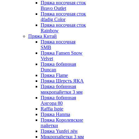
Пряжа носочная сток
Bravo Outlet
Пряжа носочная сток
4fadig Color
Пряжа носочная сток
Rainbow
Пряжа Китай
Пряжа носочная
SMB
Пряжа Fansen Snow
Velvet
Пряжа бобинная
Duncan
Пряжа Flame
Пряжа Шерсть ЯКА
Пряжа бобинная
микропайетки 3 мм
Пряжа бобинная
Ангора 80
Raffia Ispie
Пряжа Hanma
Пряжа Королевские
пайетки
Пряжа Yunfei лён
Микропайетки 3 мм