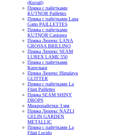
(Китай)
Пряжа с пайетками
KUTNOR Paillettes
Пряжа с пайетками Lana
Gatto PAILLETTES
Пряжа с пайетками
KUTNOR Casiopea
Пряжа Люрекс LANA
GROSSA BRILLINO
Пряжа Люрекс SEAM
LUREX LAME 550
Пряжа с пайетками
Капельки
Пряжа Люрекс Himalaya
GLITTER
Пряжа с пайетками La
Filati Paillettes
Пряжа SEAM SHINY
DROPS
Микропайетки 3 мм
Пряжа Люрекс NAZLI
GELIN GARDEN
METALLIC
Пряжа с пайетками La
Filati Lucido