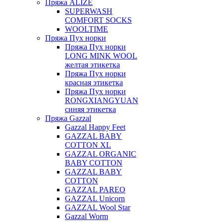
Пряжа ALIZE
SUPERWASH
COMFORT SOCKS
WOOLTIME
Пряжа Пух норки
Пряжа Пух норки
LONG MINK WOOL
желтая этикетка
Пряжа Пух норки
красная этикетка
Пряжа Пух норки
RONGXIANGYUAN
синяя этикетка
Пряжа Gazzal
Gazzal Happy Feet
GAZZAL BABY
COTTON XL
GAZZAL ORGANIC
BABY COTTON
GAZZAL BABY
COTTON
GAZZAL PAREO
GAZZAL Unicorn
GAZZAL Wool Star
Gazzal Worm