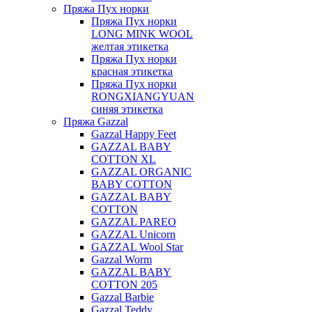
Пряжа Пух норки
Пряжа Пух норки
LONG MINK WOOL
желтая этикетка
Пряжа Пух норки
красная этикетка
Пряжа Пух норки
RONGXIANGYUAN
синяя этикетка
Пряжа Gazzal
Gazzal Happy Feet
GAZZAL BABY
COTTON XL
GAZZAL ORGANIC
BABY COTTON
GAZZAL BABY
COTTON
GAZZAL PAREO
GAZZAL Unicorn
GAZZAL Wool Star
Gazzal Worm
GAZZAL BABY
COTTON 205
Gazzal Barbie
Gazzal Teddy