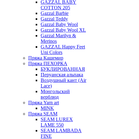
GAZZAL BABY
COTTON 205
Gazzal Barbie
Gazzal Teddy
Gazzal Baby Wool
Gazzal Baby Wool XL
Gazzal Marilyn &
Merinos
GAZZAL Happy Feet
Uni Colors
Пряжа Кашемир
Пряжа ПЕХОРКА
БУКЛИРОВАННАЯ
Перуанская альпака
Воздушный кант (Air
Lace)
Монгольский
верблюд
Пряжа Yarn art
MINK
Пряжа SEAM
SEAM LUREX
LAME 550
SEAM LAMBADA
FINE