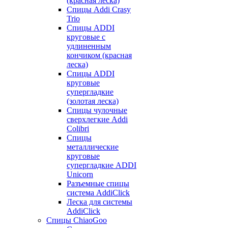
(красная леска)
Спицы Addi Crasy
Trio
Спицы ADDI
круговые с
удлиненным
кончиком (красная
леска)
Спицы ADDI
круговые
супергладкие
(золотая леска)
Спицы чулочные
сверхлегкие Addi
Colibri
Спицы
металлические
круговые
супергладкие ADDI
Unicorn
Разъемные спицы
система AddiClick
Леска для системы
AddiClick
Спицы ChiaoGoo