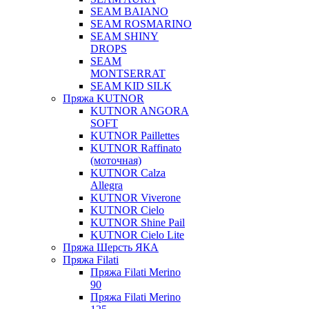
SEAM BAIANO
SEAM ROSMARINO
SEAM SHINY
DROPS
SEAM
MONTSERRAT
SEAM KID SILK
Пряжа KUTNOR
KUTNOR ANGORA
SOFT
KUTNOR Paillettes
KUTNOR Raffinato
(моточная)
KUTNOR Calza
Allegra
KUTNOR Viverone
KUTNOR Cielo
KUTNOR Shine Pail
KUTNOR Cielo Lite
Пряжа Шерсть ЯКА
Пряжа Filati
Пряжа Filati Merino
90
Пряжа Filati Merino