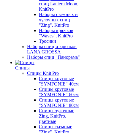
спиц Lantern Moon,
KnitPro
Наборы съемных и
чулочных спиц
"Zing", KnitPro
Наборы крючков
"Waves", KnitPro
Тросики
Наборы спиц и крючков
LANA GROSSA
Наборы спиц "Панорама"
Спицы
Спицы Knit Pro
Спицы круговые
"SYMFONIE" 40см
Спицы круговые
"SYMFONIE" 60см
Спицы круговые
"SYMFONIE" 80см
Спицы чулочные
Zing, KnitPro,
цветные
Спицы съемные
"Zing", KnitPro,