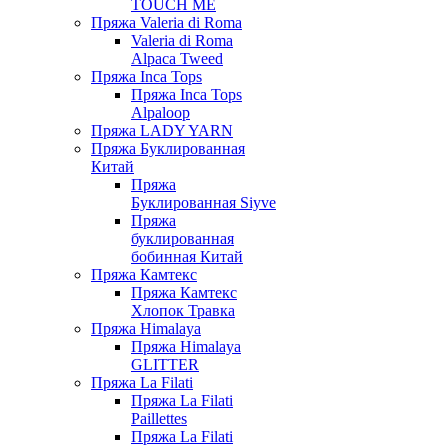
TOUCH ME
Пряжа Valeria di Roma
Valeria di Roma
Alpaca Tweed
Пряжа Inca Tops
Пряжа Inca Tops
Alpaloop
Пряжа LADY YARN
Пряжа Буклированная
Китай
Пряжа
Буклированная Siyve
Пряжа
буклированная
бобинная Китай
Пряжа Камтекс
Пряжа Камтекс
Хлопок Травка
Пряжа Himalaya
Пряжа Himalaya
GLITTER
Пряжа La Filati
Пряжа La Filati
Paillettes
Пряжа La Filati