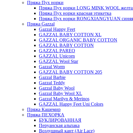
Пряжа Пух норки
Пряжа Пух норки LONG MINK WOOL желтая
Пряжа Пух норки красная этикетка
Пряжа Пух норки RONGXIANGYUAN синяя 
Пряжа Gazzal
Gazzal Happy Feet
GAZZAL BABY COTTON XL
GAZZAL ORGANIC BABY COTTON
GAZZAL BABY COTTON
GAZZAL PAREO
GAZZAL Unicorn
GAZZAL Wool Star
Gazzal Worm
GAZZAL BABY COTTON 205
Gazzal Barbie
Gazzal Teddy
Gazzal Baby Wool
Gazzal Baby Wool XL
Gazzal Marilyn & Merinos
GAZZAL Happy Feet Uni Colors
Пряжа Кашемир
Пряжа ПЕХОРКА
БУКЛИРОВАННАЯ
Перуанская альпака
Воздушный кант (Air Lace)