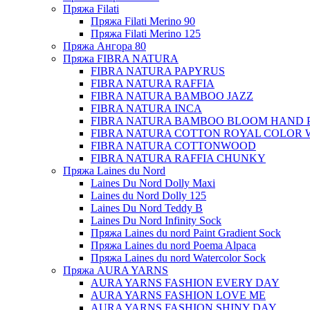
Пряжа Filati
Пряжа Filati Merino 90
Пряжа Filati Merino 125
Пряжа Ангора 80
Пряжа FIBRA NATURA
FIBRA NATURA PAPYRUS
FIBRA NATURA RAFFIA
FIBRA NATURA BAMBOO JAZZ
FIBRA NATURA INCA
FIBRA NATURA BAMBOO BLOOM HAND 
FIBRA NATURA COTTON ROYAL COLOR 
FIBRA NATURA COTTONWOOD
FIBRA NATURA RAFFIA CHUNKY
Пряжа Laines du Nord
Laines Du Nord Dolly Maxi
Laines du Nord Dolly 125
Laines Du Nord Teddy B
Laines Du Nord Infinity Sock
Пряжа Laines du nord Paint Gradient Sock
Пряжа Laines du nord Poema Alpaca
Пряжа Laines du nord Watercolor Sock
Пряжа AURA YARNS
AURA YARNS FASHION EVERY DAY
AURA YARNS FASHION LOVE ME
AURA YARNS FASHION SHINY DAY