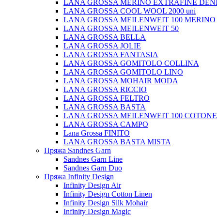
LANA GROSSA MERINO EXTRAFINE DEN
LANA GROSSA COOL WOOL 2000 uni
LANA GROSSA MEILENWEIT 100 MERINO
LANA GROSSA MEILENWEIT 50
LANA GROSSA BELLA
LANA GROSSA JOLIE
LANA GROSSA FANTASIA
LANA GROSSA GOMITOLO COLLINA
LANA GROSSA GOMITOLO LINO
LANA GROSSA MOHAIR MODA
LANA GROSSA RICCIO
LANA GROSSA FELTRO
LANA GROSSA BASTA
LANA GROSSA MEILENWEIT 100 COTON
LANA GROSSA CAMPO
Lana Grossa FINITO
LANA GROSSA BASTA MISTA
Пряжа Sandnes Garn
Sandnes Garn Line
Sandnes Garn Duo
Пряжа Infinity Design
Infinity Design Air
Infinity Design Cotton Linen
Infinity Design Silk Mohair
Infinity Design Magic