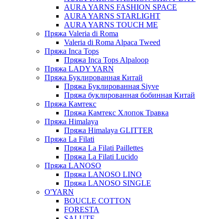
AURA YARNS FASHION SPACE
AURA YARNS STARLIGHT
AURA YARNS TOUCH ME
Пряжа Valeria di Roma
Valeria di Roma Alpaca Tweed
Пряжа Inca Tops
Пряжа Inca Tops Alpaloop
Пряжа LADY YARN
Пряжа Буклированная Китай
Пряжа Буклированная Siyve
Пряжа буклированная бобинная Китай
Пряжа Камтекс
Пряжа Камтекс Хлопок Травка
Пряжа Himalaya
Пряжа Himalaya GLITTER
Пряжа La Filati
Пряжа La Filati Paillettes
Пряжа La Filati Lucido
Пряжа LANOSO
Пряжа LANOSO LINO
Пряжа LANOSO SINGLE
O'YARN
BOUCLE COTTON
FORESTA
SALUTE