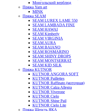
Монгольский верблюд
Пряжа Yarn art
MINK
Пряжа SEAM
SEAM LUREX LAME 550
SEAM LAMBADA FINE
SEAM HAWAI
SEAM Kimberly
SEAM VIRGINIA
SEAM AURA
SEAM BAIANO
SEAM ROSMARINO
SEAM SHINY DROPS
SEAM MONTSERRAT
SEAM KID SILK
Пряжа KUTNOR
KUTNOR ANGORA SOFT
KUTNOR Paillettes
KUTNOR Raffinato (моточная)
KUTNOR Calza Allegra
KUTNOR Viverone
KUTNOR Cielo
KUTNOR Shine Pail
KUTNOR Cielo Lite
Пряжа Шерсть ЯКА