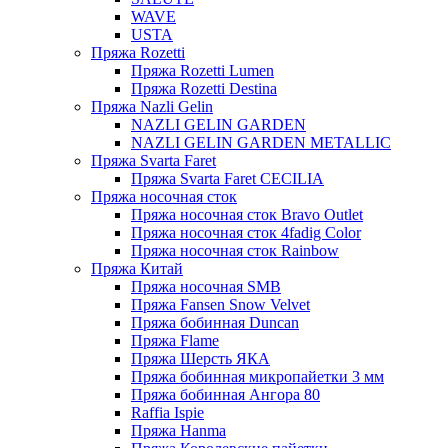
WAVE
USTA
Пряжа Rozetti
Пряжа Rozetti Lumen
Пряжа Rozetti Destina
Пряжа Nazli Gelin
NAZLI GELIN GARDEN
NAZLI GELIN GARDEN METALLIC
Пряжа Svarta Faret
Пряжа Svarta Faret CECILIA
Пряжа носочная сток
Пряжа носочная сток Bravo Outlet
Пряжа носочная сток 4fadig Color
Пряжа носочная сток Rainbow
Пряжа Китай
Пряжа носочная SMB
Пряжа Fansen Snow Velvet
Пряжа бобинная Duncan
Пряжа Flame
Пряжа Шерсть ЯКА
Пряжа бобинная микропайетки 3 мм
Пряжа бобинная Ангора 80
Raffia Ispie
Пряжа Hanma