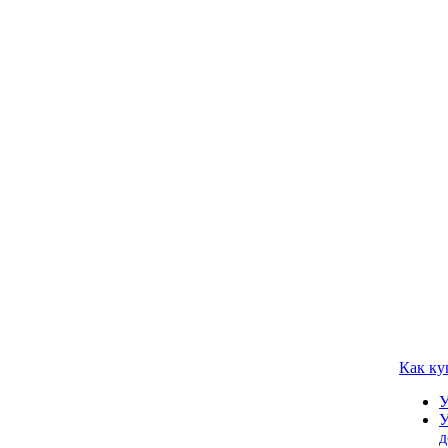
Как ку
У
У
д