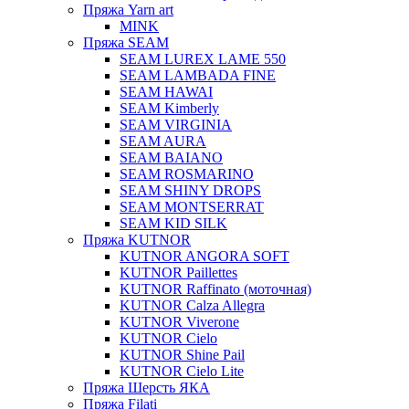
Пряжа Yarn art
MINK
Пряжа SEAM
SEAM LUREX LAME 550
SEAM LAMBADA FINE
SEAM HAWAI
SEAM Kimberly
SEAM VIRGINIA
SEAM AURA
SEAM BAIANO
SEAM ROSMARINO
SEAM SHINY DROPS
SEAM MONTSERRAT
SEAM KID SILK
Пряжа KUTNOR
KUTNOR ANGORA SOFT
KUTNOR Paillettes
KUTNOR Raffinato (моточная)
KUTNOR Calza Allegra
KUTNOR Viverone
KUTNOR Cielo
KUTNOR Shine Pail
KUTNOR Cielo Lite
Пряжа Шерсть ЯКА
Пряжа Filati