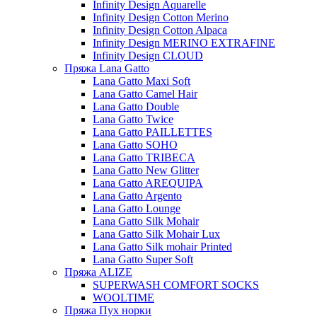
Infinity Design Aquarelle
Infinity Design Cotton Merino
Infinity Design Cotton Alpaca
Infinity Design MERINO EXTRAFINE
Infinity Design CLOUD
Пряжа Lana Gatto
Lana Gatto Maxi Soft
Lana Gatto Camel Hair
Lana Gatto Double
Lana Gatto Twice
Lana Gatto PAILLETTES
Lana Gatto SOHO
Lana Gatto TRIBECA
Lana Gatto New Glitter
Lana Gatto AREQUIPA
Lana Gatto Argento
Lana Gatto Lounge
Lana Gatto Silk Mohair
Lana Gatto Silk Mohair Lux
Lana Gatto Silk mohair Printed
Lana Gatto Super Soft
Пряжа ALIZE
SUPERWASH COMFORT SOCKS
WOOLTIME
Пряжа Пух норки