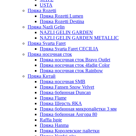
USTA
Пряжа Rozetti
Пряжа Rozetti Lumen
Пряжа Rozetti Destina
Пряжа Nazli Gelin
NAZLI GELIN GARDEN
NAZLI GELIN GARDEN METALLIC
Пряжа Svarta Faret
Пряжа Svarta Faret CECILIA
Пряжа носочная сток
Пряжа носочная сток Bravo Outlet
Пряжа носочная сток 4fadig Color
Пряжа носочная сток Rainbow
Пряжа Китай
Пряжа носочная SMB
Пряжа Fansen Snow Velvet
Пряжа бобинная Duncan
Пряжа Flame
Пряжа Шерсть ЯКА
Пряжа бобинная микропайетки 3 мм
Пряжа бобинная Ангора 80
Raffia Ispie
Пряжа Hanma
Пряжа Королевские пайетки