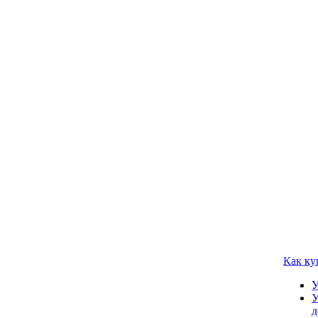
Как ку
У
У
д