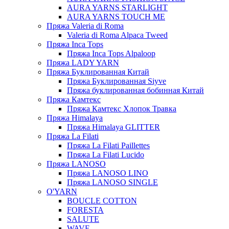
AURA YARNS STARLIGHT
AURA YARNS TOUCH ME
Пряжа Valeria di Roma
Valeria di Roma Alpaca Tweed
Пряжа Inca Tops
Пряжа Inca Tops Alpaloop
Пряжа LADY YARN
Пряжа Буклированная Китай
Пряжа Буклированная Siyve
Пряжа буклированная бобинная Китай
Пряжа Камтекс
Пряжа Камтекс Хлопок Травка
Пряжа Himalaya
Пряжа Himalaya GLITTER
Пряжа La Filati
Пряжа La Filati Paillettes
Пряжа La Filati Lucido
Пряжа LANOSO
Пряжа LANOSO LINO
Пряжа LANOSO SINGLE
O'YARN
BOUCLE COTTON
FORESTA
SALUTE
WAVE