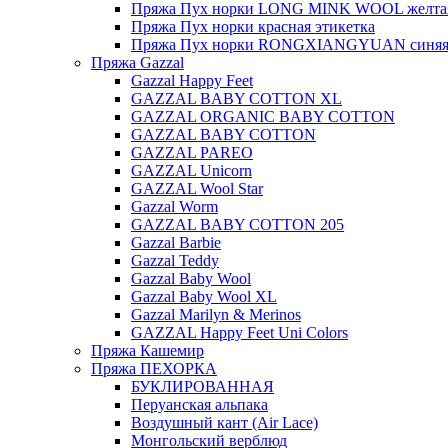
Пряжа Пух норки LONG MINK WOOL желтая
Пряжа Пух норки красная этикетка
Пряжа Пух норки RONGXIANGYUAN синяя 
Пряжа Gazzal
Gazzal Happy Feet
GAZZAL BABY COTTON XL
GAZZAL ORGANIC BABY COTTON
GAZZAL BABY COTTON
GAZZAL PAREO
GAZZAL Unicorn
GAZZAL Wool Star
Gazzal Worm
GAZZAL BABY COTTON 205
Gazzal Barbie
Gazzal Teddy
Gazzal Baby Wool
Gazzal Baby Wool XL
Gazzal Marilyn & Merinos
GAZZAL Happy Feet Uni Colors
Пряжа Кашемир
Пряжа ПЕХОРКА
БУКЛИРОВАННАЯ
Перуанская альпака
Воздушный кант (Air Lace)
Монгольский верблюд