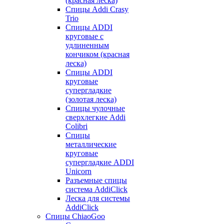
(красная леска)
Спицы Addi Crasy
Trio
Спицы ADDI
круговые с
удлиненным
кончиком (красная
леска)
Спицы ADDI
круговые
супергладкие
(золотая леска)
Спицы чулочные
сверхлегкие Addi
Colibri
Спицы
металлические
круговые
супергладкие ADDI
Unicorn
Разъемные спицы
система AddiClick
Леска для системы
AddiClick
Спицы ChiaoGoo