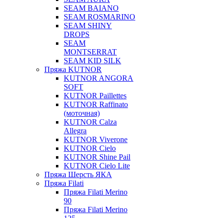
SEAM BAIANO
SEAM ROSMARINO
SEAM SHINY
DROPS
SEAM
MONTSERRAT
SEAM KID SILK
Пряжа KUTNOR
KUTNOR ANGORA
SOFT
KUTNOR Paillettes
KUTNOR Raffinato
(моточная)
KUTNOR Calza
Allegra
KUTNOR Viverone
KUTNOR Cielo
KUTNOR Shine Pail
KUTNOR Cielo Lite
Пряжа Шерсть ЯКА
Пряжа Filati
Пряжа Filati Merino
90
Пряжа Filati Merino