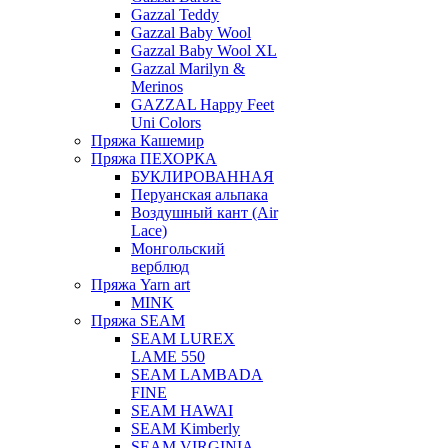
Gazzal Teddy
Gazzal Baby Wool
Gazzal Baby Wool XL
Gazzal Marilyn &
Merinos
GAZZAL Happy Feet
Uni Colors
Пряжа Кашемир
Пряжа ПЕХОРКА
БУКЛИРОВАННАЯ
Перуанская альпака
Воздушный кант (Air
Lace)
Монгольский
верблюд
Пряжа Yarn art
MINK
Пряжа SEAM
SEAM LUREX
LAME 550
SEAM LAMBADA
FINE
SEAM HAWAI
SEAM Kimberly
SEAM VIRGINIA