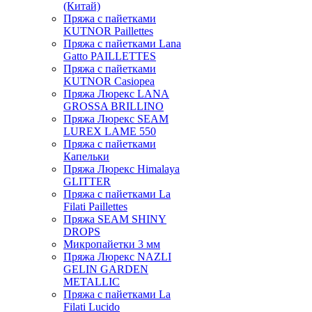
(Китай)
Пряжа с пайетками
KUTNOR Paillettes
Пряжа с пайетками Lana
Gatto PAILLETTES
Пряжа с пайетками
KUTNOR Casiopea
Пряжа Люрекс LANA
GROSSA BRILLINO
Пряжа Люрекс SEAM
LUREX LAME 550
Пряжа с пайетками
Капельки
Пряжа Люрекс Himalaya
GLITTER
Пряжа с пайетками La
Filati Paillettes
Пряжа SEAM SHINY
DROPS
Микропайетки 3 мм
Пряжа Люрекс NAZLI
GELIN GARDEN
METALLIC
Пряжа с пайетками La
Filati Lucido