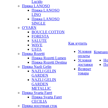
Lucido
Пряжа LANOSO
Пряжа LANOSO
LINO
Пряжа LANOSO
SINGLE
O'YARN
BOUCLE COTTON
FORESTA
SALUTE
Как купить
WAVE
USTA
Условия
Компан
Пряжа Rozetti
оплаты
Пряжа Rozetti Lumen
Условия
Но
Пряжа Rozetti Destina
доставки
По
Пряжа Nazli Gelin
Возврат
NAZLI GELIN
товара
GARDEN
NAZLI GELIN
GARDEN
METALLIC
Пряжа Svarta Faret
Пряжа Svarta Faret
CECILIA
Пряжа носочная сток