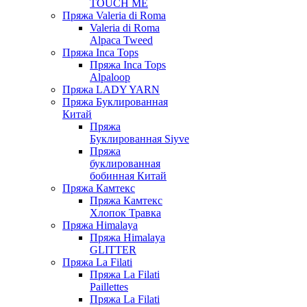
TOUCH ME
Пряжа Valeria di Roma
Valeria di Roma
Alpaca Tweed
Пряжа Inca Tops
Пряжа Inca Tops
Alpaloop
Пряжа LADY YARN
Пряжа Буклированная
Китай
Пряжа
Буклированная Siyve
Пряжа
буклированная
бобинная Китай
Пряжа Камтекс
Пряжа Камтекс
Хлопок Травка
Пряжа Himalaya
Пряжа Himalaya
GLITTER
Пряжа La Filati
Пряжа La Filati
Paillettes
Пряжа La Filati