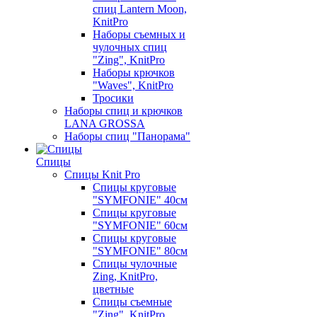
спиц Lantern Moon,
KnitPro
Наборы съемных и
чулочных спиц
"Zing", KnitPro
Наборы крючков
"Waves", KnitPro
Тросики
Наборы спиц и крючков
LANA GROSSA
Наборы спиц "Панорама"
Спицы
Спицы Knit Pro
Спицы круговые
"SYMFONIE" 40см
Спицы круговые
"SYMFONIE" 60см
Спицы круговые
"SYMFONIE" 80см
Спицы чулочные
Zing, KnitPro,
цветные
Спицы съемные
"Zing", KnitPro,