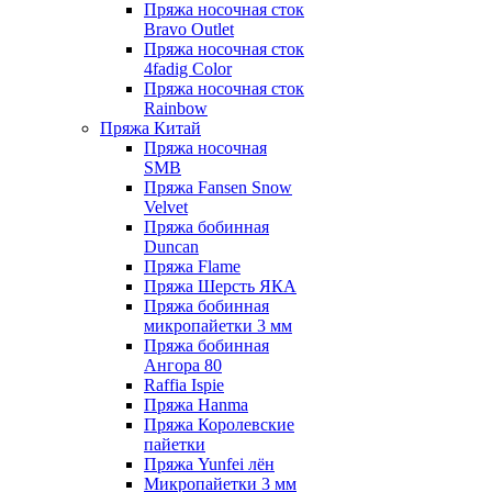
Пряжа носочная сток
Bravo Outlet
Пряжа носочная сток
4fadig Color
Пряжа носочная сток
Rainbow
Пряжа Китай
Пряжа носочная
SMB
Пряжа Fansen Snow
Velvet
Пряжа бобинная
Duncan
Пряжа Flame
Пряжа Шерсть ЯКА
Пряжа бобинная
микропайетки 3 мм
Пряжа бобинная
Ангора 80
Raffia Ispie
Пряжа Hanma
Пряжа Королевские
пайетки
Пряжа Yunfei лён
Микропайетки 3 мм