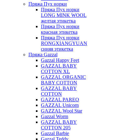
Пряжа Пух норки
Пряжа Пух норки
LONG MINK WOOL
желтая этикетка
Пряжа Пух норки
красная этикетка
Пряжа Пух норки
RONGXIANGYUAN
синяя этикетка
Пряжа Gazzal
Gazzal Happy Feet
GAZZAL BABY
COTTON XL
GAZZAL ORGANIC
BABY COTTON
GAZZAL BABY
COTTON
GAZZAL PAREO
GAZZAL Unicorn
GAZZAL Wool Star
Gazzal Worm
GAZZAL BABY
COTTON 205
Gazzal Barbie
Gazzal Teddy