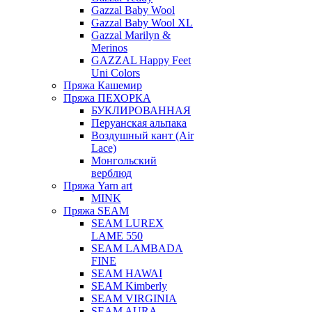
Gazzal Baby Wool
Gazzal Baby Wool XL
Gazzal Marilyn &
Merinos
GAZZAL Happy Feet
Uni Colors
Пряжа Кашемир
Пряжа ПЕХОРКА
БУКЛИРОВАННАЯ
Перуанская альпака
Воздушный кант (Air
Lace)
Монгольский
верблюд
Пряжа Yarn art
MINK
Пряжа SEAM
SEAM LUREX
LAME 550
SEAM LAMBADA
FINE
SEAM HAWAI
SEAM Kimberly
SEAM VIRGINIA
SEAM AURA