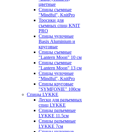
цветные
Спицы съемные
"Mindful", KnitPro
Тросики для
съемных спиц KNIT
PRO
Спицы чулочные
Basix Aluminium и
круговые
Спицы съемные
"Lantern Moon" 10 см
Спицы съемные
"Lantern Moon" 13 см
Спицы чулочные
"Mindful", KnitPro
Спицы круговые
"SYMFONIE" 100см
Спицы LYKKE
Лески для разъемных
спиц LYKKE
Спицы разъемные
LYKKE 11.5см
Спицы разъемные
LYKKE 7см
Спицы чулочные