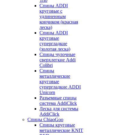
Trio
Спицы ADDI
круговые с
удлиненным
кончиком (красная
леска)
Спицы ADDI
круговые
супергладкие
(золотая леска)
Спицы чулочные
сверхлегкие Addi
Colibri
Спицы
металлические
круговые
супергладкие ADDI
Unicorn
Разъемные спицы
система AddiClick
Леска для системы
AddiClick
Спицы ChiaoGoo
Спицы круговые
металлические KNIT