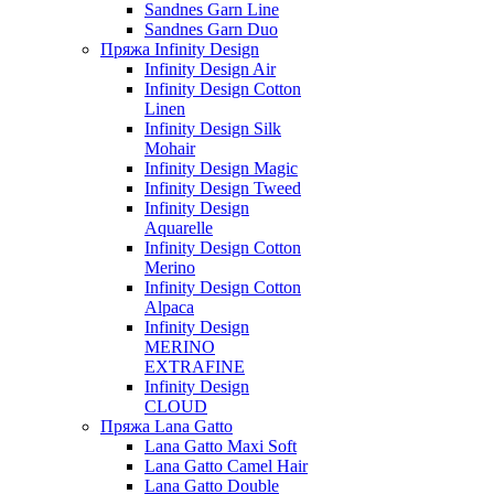
Sandnes Garn Line
Sandnes Garn Duo
Пряжа Infinity Design
Infinity Design Air
Infinity Design Cotton
Linen
Infinity Design Silk
Mohair
Infinity Design Magic
Infinity Design Tweed
Infinity Design
Aquarelle
Infinity Design Cotton
Merino
Infinity Design Cotton
Alpaca
Infinity Design
MERINO
EXTRAFINE
Infinity Design
CLOUD
Пряжа Lana Gatto
Lana Gatto Maxi Soft
Lana Gatto Camel Hair
Lana Gatto Double