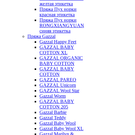
желтая этикетка
Пряжа Пух норки
красная этикетка
Пряжа Пух норки
RONGXIANGYUAN
синяя этикетка
Пряжа Gazzal
Gazzal Happy Feet
GAZZAL BABY
COTTON XL
GAZZAL ORGANIC
BABY COTTON
GAZZAL BABY
COTTON
GAZZAL PAREO
GAZZAL Unicorn
GAZZAL Wool Star
Gazzal Worm
GAZZAL BABY
COTTON 205
Gazzal Barbie
Gazzal Teddy
Gazzal Baby Wool
Gazzal Baby Wool XL
Gazzal Marilyn &