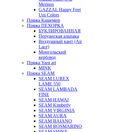
Merinos
GAZZAL Happy Feet
Uni Colors
Пряжа Кашемир
Пряжа ПЕХОРКА
БУКЛИРОВАННАЯ
Перуанская альпака
Воздушный кант (Air
Lace)
Монгольский
верблюд
Пряжа Yarn art
MINK
Пряжа SEAM
SEAM LUREX
LAME 550
SEAM LAMBADA
FINE
SEAM HAWAI
SEAM Kimberly
SEAM VIRGINIA
SEAM AURA
SEAM BAIANO
SEAM ROSMARINO
SEAM SHINY