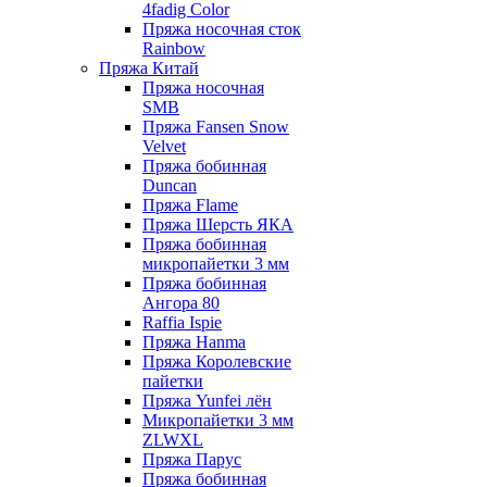
4fadig Color
Пряжа носочная сток
Rainbow
Пряжа Китай
Пряжа носочная
SMB
Пряжа Fansen Snow
Velvet
Пряжа бобинная
Duncan
Пряжа Flame
Пряжа Шерсть ЯКА
Пряжа бобинная
микропайетки 3 мм
Пряжа бобинная
Ангора 80
Raffia Ispie
Пряжа Hanma
Пряжа Королевские
пайетки
Пряжа Yunfei лён
Микропайетки 3 мм
ZLWXL
Пряжа Парус
Пряжа бобинная