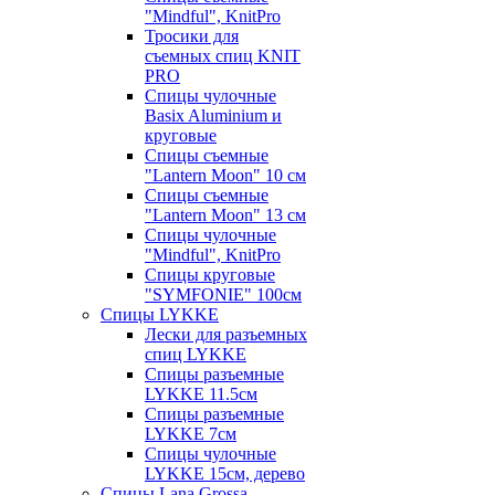
"Mindful", KnitPro
Тросики для
съемных спиц KNIT
PRO
Спицы чулочные
Basix Aluminium и
круговые
Спицы съемные
"Lantern Moon" 10 см
Спицы съемные
"Lantern Moon" 13 см
Спицы чулочные
"Mindful", KnitPro
Спицы круговые
"SYMFONIE" 100см
Спицы LYKKE
Лески для разъемных
спиц LYKKE
Спицы разъемные
LYKKE 11.5см
Спицы разъемные
LYKKE 7см
Спицы чулочные
LYKKE 15см, дерево
Спицы Lana Grossa