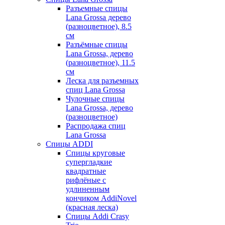
Разъемные спицы
Lana Grossa дерево
(разноцветное), 8.5
см
Разъёмные спицы
Lana Grossa, дерево
(разноцветное), 11.5
см
Леска для разъемных
спиц Lana Grossa
Чулочные спицы
Lana Grossa, дерево
(разноцветное)
Распродажа спиц
Lana Grossa
Спицы ADDI
Спицы круговые
супергладкие
квадратные
рифлёные с
удлиненным
кончиком AddiNovel
(красная леска)
Спицы Addi Crasy