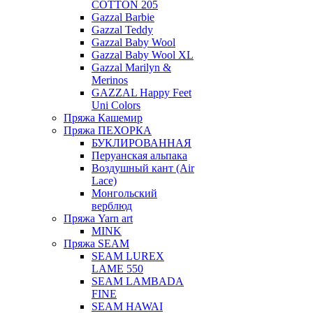
COTTON 205
Gazzal Barbie
Gazzal Teddy
Gazzal Baby Wool
Gazzal Baby Wool XL
Gazzal Marilyn &
Merinos
GAZZAL Happy Feet
Uni Colors
Пряжа Кашемир
Пряжа ПЕХОРКА
БУКЛИРОВАННАЯ
Перуанская альпака
Воздушный кант (Air
Lace)
Монгольский
верблюд
Пряжа Yarn art
MINK
Пряжа SEAM
SEAM LUREX
LAME 550
SEAM LAMBADA
FINE
SEAM HAWAI