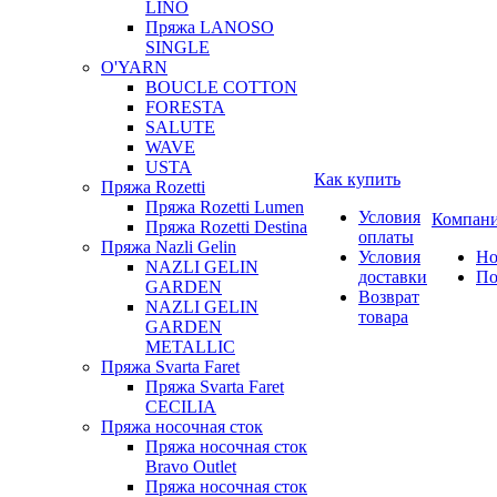
LINO
Пряжа LANOSO
SINGLE
O'YARN
BOUCLE COTTON
FORESTA
SALUTE
WAVE
USTA
Как купить
Пряжа Rozetti
Пряжа Rozetti Lumen
Условия
Компан
Пряжа Rozetti Destina
оплаты
Пряжа Nazli Gelin
Условия
Но
NAZLI GELIN
доставки
По
GARDEN
Возврат
NAZLI GELIN
товара
GARDEN
METALLIC
Пряжа Svarta Faret
Пряжа Svarta Faret
CECILIA
Пряжа носочная сток
Пряжа носочная сток
Bravo Outlet
Пряжа носочная сток