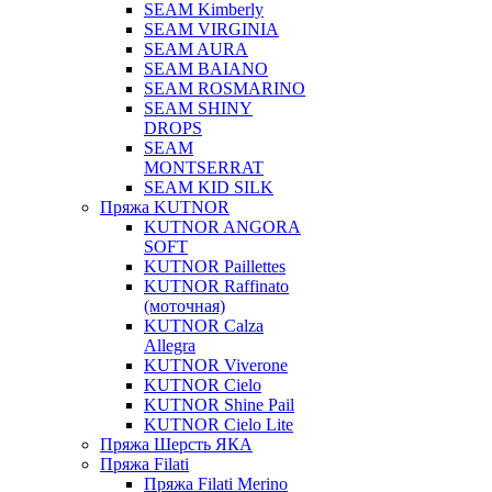
SEAM Kimberly
SEAM VIRGINIA
SEAM AURA
SEAM BAIANO
SEAM ROSMARINO
SEAM SHINY
DROPS
SEAM
MONTSERRAT
SEAM KID SILK
Пряжа KUTNOR
KUTNOR ANGORA
SOFT
KUTNOR Paillettes
KUTNOR Raffinato
(моточная)
KUTNOR Calza
Allegra
KUTNOR Viverone
KUTNOR Cielo
KUTNOR Shine Pail
KUTNOR Cielo Lite
Пряжа Шерсть ЯКА
Пряжа Filati
Пряжа Filati Merino