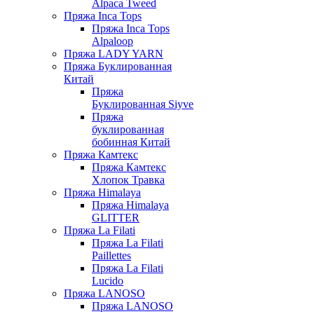
Alpaca Tweed
Пряжа Inca Tops
Пряжа Inca Tops
Alpaloop
Пряжа LADY YARN
Пряжа Буклированная
Китай
Пряжа
Буклированная Siyve
Пряжа
буклированная
бобинная Китай
Пряжа Камтекс
Пряжа Камтекс
Хлопок Травка
Пряжа Himalaya
Пряжа Himalaya
GLITTER
Пряжа La Filati
Пряжа La Filati
Paillettes
Пряжа La Filati
Lucido
Пряжа LANOSO
Пряжа LANOSO