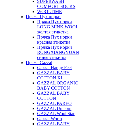
SUPERWASH
COMFORT SOCKS
WOOLTIME
Пряжа Пух норки
Пряжа Пух норки
LONG MINK WOOL
желтая этикетка
Пряжа Пух норки
красная этикетка
Пряжа Пух норки
RONGXIANGYUAN
синяя этикетка
Пряжа Gazzal
Gazzal Happy Feet
GAZZAL BABY
COTTON XL
GAZZAL ORGANIC
BABY COTTON
GAZZAL BABY
COTTON
GAZZAL PAREO
GAZZAL Unicorn
GAZZAL Wool Star
Gazzal Worm
GAZZAL BABY