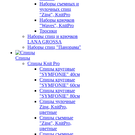
Наборы съемных и
чулочных спиц
"Zing", KnitPro
Наборы крючков
"Waves", KnitPro
Тросики
Наборы спиц и крючков
LANA GROSSA
Наборы спиц "Панорама"
Спицы
Спицы Knit Pro
Спицы круговые
"SYMFONIE" 40см
Спицы круговые
"SYMFONIE" 60см
Спицы круговые
"SYMFONIE" 80см
Спицы чулочные
Zing, KnitPro,
цветные
Спицы съемные
"Zing", KnitPro,
цветные
Спицы съемные