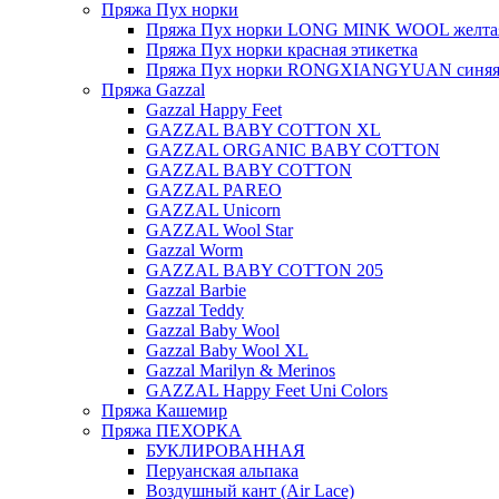
Пряжа Пух норки
Пряжа Пух норки LONG MINK WOOL желтая
Пряжа Пух норки красная этикетка
Пряжа Пух норки RONGXIANGYUAN синяя 
Пряжа Gazzal
Gazzal Happy Feet
GAZZAL BABY COTTON XL
GAZZAL ORGANIC BABY COTTON
GAZZAL BABY COTTON
GAZZAL PAREO
GAZZAL Unicorn
GAZZAL Wool Star
Gazzal Worm
GAZZAL BABY COTTON 205
Gazzal Barbie
Gazzal Teddy
Gazzal Baby Wool
Gazzal Baby Wool XL
Gazzal Marilyn & Merinos
GAZZAL Happy Feet Uni Colors
Пряжа Кашемир
Пряжа ПЕХОРКА
БУКЛИРОВАННАЯ
Перуанская альпака
Воздушный кант (Air Lace)