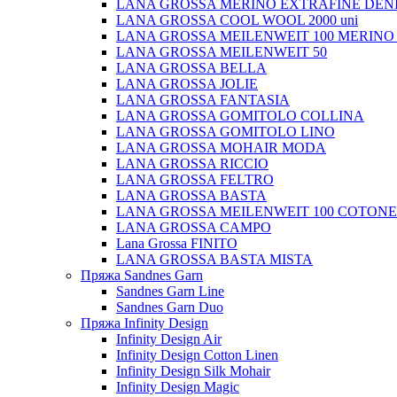
LANA GROSSA MERINO EXTRAFINE DEN
LANA GROSSA COOL WOOL 2000 uni
LANA GROSSA MEILENWEIT 100 MERINO
LANA GROSSA MEILENWEIT 50
LANA GROSSA BELLA
LANA GROSSA JOLIE
LANA GROSSA FANTASIA
LANA GROSSA GOMITOLO COLLINA
LANA GROSSA GOMITOLO LINO
LANA GROSSA MOHAIR MODA
LANA GROSSA RICCIO
LANA GROSSA FELTRO
LANA GROSSA BASTA
LANA GROSSA MEILENWEIT 100 COTON
LANA GROSSA CAMPO
Lana Grossa FINITO
LANA GROSSA BASTA MISTA
Пряжа Sandnes Garn
Sandnes Garn Line
Sandnes Garn Duo
Пряжа Infinity Design
Infinity Design Air
Infinity Design Cotton Linen
Infinity Design Silk Mohair
Infinity Design Magic