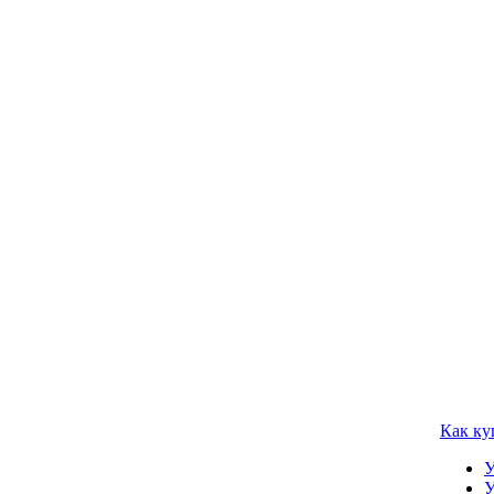
Как ку
У
У