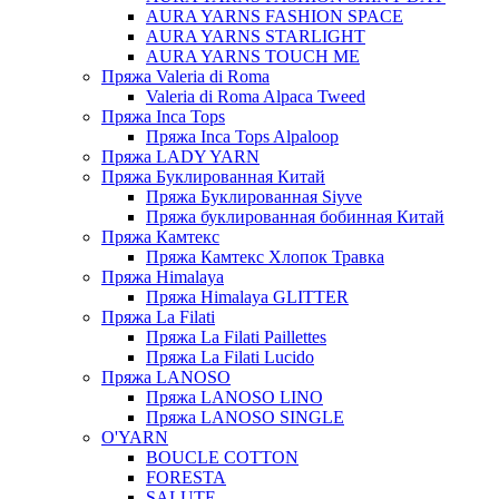
AURA YARNS FASHION SPACE
AURA YARNS STARLIGHT
AURA YARNS TOUCH ME
Пряжа Valeria di Roma
Valeria di Roma Alpaca Tweed
Пряжа Inca Tops
Пряжа Inca Tops Alpaloop
Пряжа LADY YARN
Пряжа Буклированная Китай
Пряжа Буклированная Siyve
Пряжа буклированная бобинная Китай
Пряжа Камтекс
Пряжа Камтекс Хлопок Травка
Пряжа Himalaya
Пряжа Himalaya GLITTER
Пряжа La Filati
Пряжа La Filati Paillettes
Пряжа La Filati Lucido
Пряжа LANOSO
Пряжа LANOSO LINO
Пряжа LANOSO SINGLE
O'YARN
BOUCLE COTTON
FORESTA
SALUTE