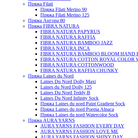
Пряжа Filati
Пряжа Filati Merino 90
Пряжа Filati Merino 125
Пряжа Ангора 80
Пряжа FIBRA NATURA
FIBRA NATURA PAPYRUS
FIBRA NATURA RAFFIA
FIBRA NATURA BAMBOO JAZZ
FIBRA NATURA INCA
FIBRA NATURA BAMBOO BLOOM HAND 
FIBRA NATURA COTTON ROYAL COLOR 
FIBRA NATURA COTTONWOOD
FIBRA NATURA RAFFIA CHUNKY
Пряжа Laines du Nord
Laines Du Nord Dolly Maxi
Laines du Nord Dolly 125
Laines Du Nord Teddy B
Laines Du Nord Infinity Sock
Пряжа Laines du nord Paint Gradient Sock
Пряжа Laines du nord Poema Alpaca
Пряжа Laines du nord Watercolor Sock
Пряжа AURA YARNS
AURA YARNS FASHION EVERY DAY
AURA YARNS FASHION LOVE ME
AURA YARNS FASHION SHINY DAY