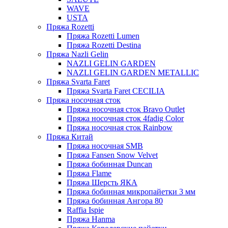
WAVE
USTA
Пряжа Rozetti
Пряжа Rozetti Lumen
Пряжа Rozetti Destina
Пряжа Nazli Gelin
NAZLI GELIN GARDEN
NAZLI GELIN GARDEN METALLIC
Пряжа Svarta Faret
Пряжа Svarta Faret CECILIA
Пряжа носочная сток
Пряжа носочная сток Bravo Outlet
Пряжа носочная сток 4fadig Color
Пряжа носочная сток Rainbow
Пряжа Китай
Пряжа носочная SMB
Пряжа Fansen Snow Velvet
Пряжа бобинная Duncan
Пряжа Flame
Пряжа Шерсть ЯКА
Пряжа бобинная микропайетки 3 мм
Пряжа бобинная Ангора 80
Raffia Ispie
Пряжа Hanma