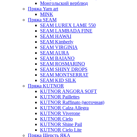
Монгольский верблюд
Пряжа Yarn art
MINK
Пряжа SEAM
SEAM LUREX LAME 550
SEAM LAMBADA FINE
SEAM HAWAI
SEAM Kimberly
SEAM VIRGINIA
SEAM AURA
SEAM BAIANO
SEAM ROSMARINO
SEAM SHINY DROPS
SEAM MONTSERRAT
SEAM KID SILK
Пряжа KUTNOR
KUTNOR ANGORA SOFT
KUTNOR Paillettes
KUTNOR Raffinato (моточная)
KUTNOR Calza Allegra
KUTNOR Viverone
KUTNOR Cielo
KUTNOR Shine Pail
KUTNOR Cielo Lite
Пряжа Шерсть ЯКА