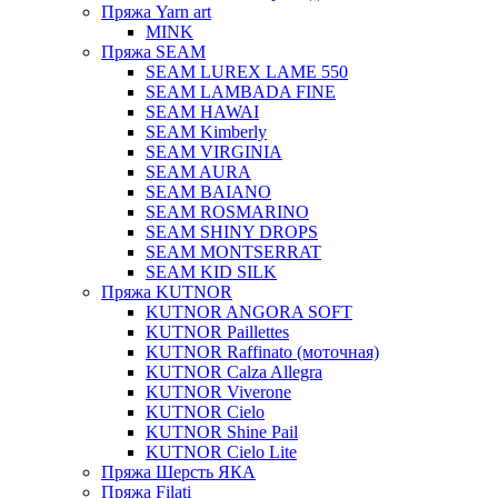
Пряжа Yarn art
MINK
Пряжа SEAM
SEAM LUREX LAME 550
SEAM LAMBADA FINE
SEAM HAWAI
SEAM Kimberly
SEAM VIRGINIA
SEAM AURA
SEAM BAIANO
SEAM ROSMARINO
SEAM SHINY DROPS
SEAM MONTSERRAT
SEAM KID SILK
Пряжа KUTNOR
KUTNOR ANGORA SOFT
KUTNOR Paillettes
KUTNOR Raffinato (моточная)
KUTNOR Calza Allegra
KUTNOR Viverone
KUTNOR Cielo
KUTNOR Shine Pail
KUTNOR Cielo Lite
Пряжа Шерсть ЯКА
Пряжа Filati