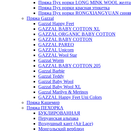
Пряжа Пух норки LONG MINK WOOL желтая
Пряжа Пух норки красная этикетка
Пряжа Пух норки RONGXIANGYUAN синяя 
Пряжа Gazzal
Gazzal Happy Feet
GAZZAL BABY COTTON XL
GAZZAL ORGANIC BABY COTTON
GAZZAL BABY COTTON
GAZZAL PAREO
GAZZAL Unicorn
GAZZAL Wool Star
Gazzal Worm
GAZZAL BABY COTTON 205
Gazzal Barbie
Gazzal Teddy
Gazzal Baby Wool
Gazzal Baby Wool XL
Gazzal Marilyn & Merinos
GAZZAL Happy Feet Uni Colors
Пряжа Кашемир
Пряжа ПЕХОРКА
БУКЛИРОВАННАЯ
Перуанская альпака
Воздушный кант (Air Lace)
Монгольский верблюд