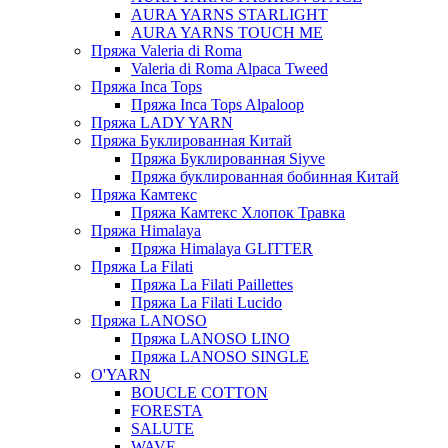
AURA YARNS STARLIGHT
AURA YARNS TOUCH ME
Пряжа Valeria di Roma
Valeria di Roma Alpaca Tweed
Пряжа Inca Tops
Пряжа Inca Tops Alpaloop
Пряжа LADY YARN
Пряжа Буклированная Китай
Пряжа Буклированная Siyve
Пряжа буклированная бобинная Китай
Пряжа Камтекс
Пряжа Камтекс Хлопок Травка
Пряжа Himalaya
Пряжа Himalaya GLITTER
Пряжа La Filati
Пряжа La Filati Paillettes
Пряжа La Filati Lucido
Пряжа LANOSO
Пряжа LANOSO LINO
Пряжа LANOSO SINGLE
O'YARN
BOUCLE COTTON
FORESTA
SALUTE
WAVE