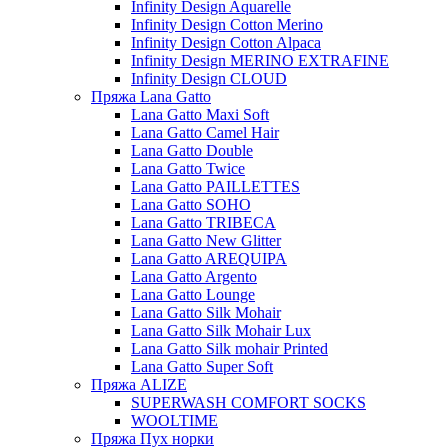
Infinity Design Aquarelle
Infinity Design Cotton Merino
Infinity Design Cotton Alpaca
Infinity Design MERINO EXTRAFINE
Infinity Design CLOUD
Пряжа Lana Gatto
Lana Gatto Maxi Soft
Lana Gatto Camel Hair
Lana Gatto Double
Lana Gatto Twice
Lana Gatto PAILLETTES
Lana Gatto SOHO
Lana Gatto TRIBECA
Lana Gatto New Glitter
Lana Gatto AREQUIPA
Lana Gatto Argento
Lana Gatto Lounge
Lana Gatto Silk Mohair
Lana Gatto Silk Mohair Lux
Lana Gatto Silk mohair Printed
Lana Gatto Super Soft
Пряжа ALIZE
SUPERWASH COMFORT SOCKS
WOOLTIME
Пряжа Пух норки