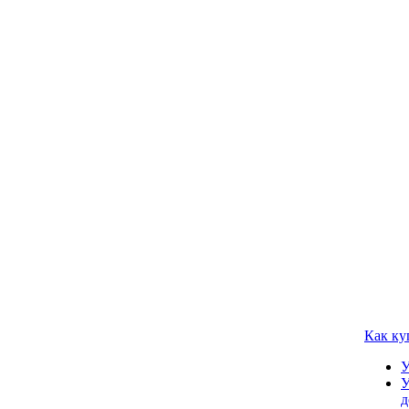
Как ку
У
У
д