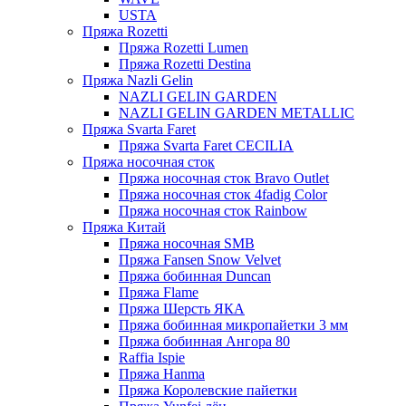
USTA
Пряжа Rozetti
Пряжа Rozetti Lumen
Пряжа Rozetti Destina
Пряжа Nazli Gelin
NAZLI GELIN GARDEN
NAZLI GELIN GARDEN METALLIC
Пряжа Svarta Faret
Пряжа Svarta Faret CECILIA
Пряжа носочная сток
Пряжа носочная сток Bravo Outlet
Пряжа носочная сток 4fadig Color
Пряжа носочная сток Rainbow
Пряжа Китай
Пряжа носочная SMB
Пряжа Fansen Snow Velvet
Пряжа бобинная Duncan
Пряжа Flame
Пряжа Шерсть ЯКА
Пряжа бобинная микропайетки 3 мм
Пряжа бобинная Ангора 80
Raffia Ispie
Пряжа Hanma
Пряжа Королевские пайетки