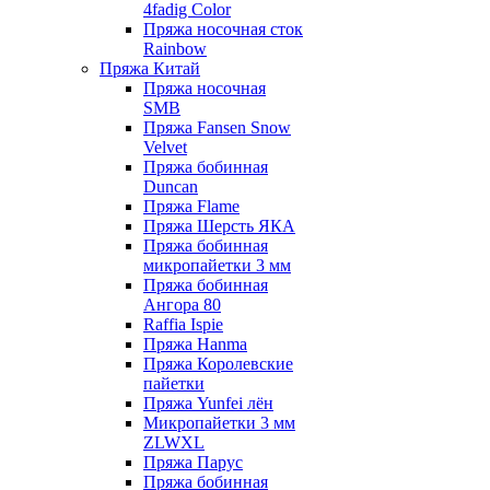
4fadig Color
Пряжа носочная сток
Rainbow
Пряжа Китай
Пряжа носочная
SMB
Пряжа Fansen Snow
Velvet
Пряжа бобинная
Duncan
Пряжа Flame
Пряжа Шерсть ЯКА
Пряжа бобинная
микропайетки 3 мм
Пряжа бобинная
Ангора 80
Raffia Ispie
Пряжа Hanma
Пряжа Королевские
пайетки
Пряжа Yunfei лён
Микропайетки 3 мм
ZLWXL
Пряжа Парус
Пряжа бобинная