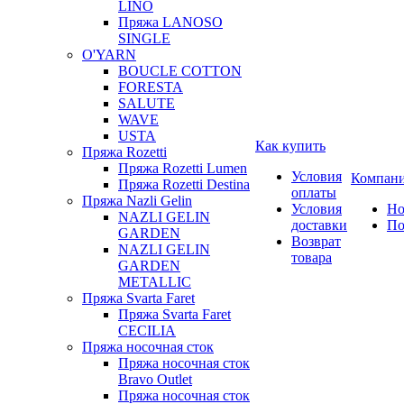
LINO
Пряжа LANOSO
SINGLE
O'YARN
BOUCLE COTTON
FORESTA
SALUTE
WAVE
USTA
Как купить
Пряжа Rozetti
Пряжа Rozetti Lumen
Условия
Компан
Пряжа Rozetti Destina
оплаты
Пряжа Nazli Gelin
Условия
Но
NAZLI GELIN
доставки
По
GARDEN
Возврат
NAZLI GELIN
товара
GARDEN
METALLIC
Пряжа Svarta Faret
Пряжа Svarta Faret
CECILIA
Пряжа носочная сток
Пряжа носочная сток
Bravo Outlet
Пряжа носочная сток