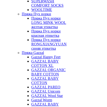
SUPERWASH
COMFORT SOCKS
WOOLTIME
Пряжа Пух норки
Пряжа Пух норки
LONG MINK WOOL
желтая этикетка
Пряжа Пух норки
красная этикетка
Пряжа Пух норки
RONGXIANGYUAN
синяя этикетка
Пряжа Gazzal
Gazzal Happy Feet
GAZZAL BABY
COTTON XL
GAZZAL ORGANIC
BABY COTTON
GAZZAL BABY
COTTON
GAZZAL PAREO
GAZZAL Unicorn
GAZZAL Wool Star
Gazzal Worm
GAZZAL BABY