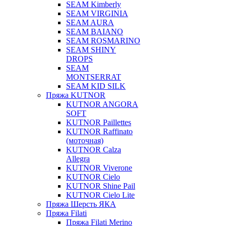
SEAM Kimberly
SEAM VIRGINIA
SEAM AURA
SEAM BAIANO
SEAM ROSMARINO
SEAM SHINY
DROPS
SEAM
MONTSERRAT
SEAM KID SILK
Пряжа KUTNOR
KUTNOR ANGORA
SOFT
KUTNOR Paillettes
KUTNOR Raffinato
(моточная)
KUTNOR Calza
Allegra
KUTNOR Viverone
KUTNOR Cielo
KUTNOR Shine Pail
KUTNOR Cielo Lite
Пряжа Шерсть ЯКА
Пряжа Filati
Пряжа Filati Merino