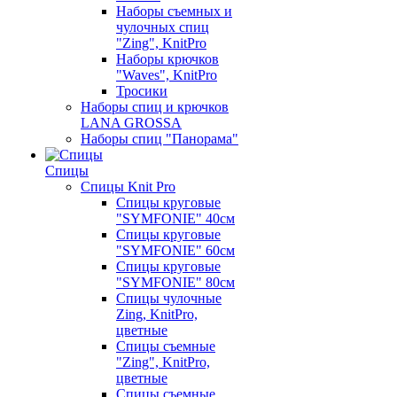
Наборы съемных и
чулочных спиц
"Zing", KnitPro
Наборы крючков
"Waves", KnitPro
Тросики
Наборы спиц и крючков
LANA GROSSA
Наборы спиц "Панорама"
Спицы
Спицы Knit Pro
Спицы круговые
"SYMFONIE" 40см
Спицы круговые
"SYMFONIE" 60см
Спицы круговые
"SYMFONIE" 80см
Спицы чулочные
Zing, KnitPro,
цветные
Спицы съемные
"Zing", KnitPro,
цветные
Спицы съемные