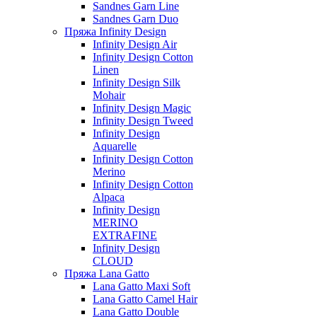
Sandnes Garn Line
Sandnes Garn Duo
Пряжа Infinity Design
Infinity Design Air
Infinity Design Cotton
Linen
Infinity Design Silk
Mohair
Infinity Design Magic
Infinity Design Tweed
Infinity Design
Aquarelle
Infinity Design Cotton
Merino
Infinity Design Cotton
Alpaca
Infinity Design
MERINO
EXTRAFINE
Infinity Design
CLOUD
Пряжа Lana Gatto
Lana Gatto Maxi Soft
Lana Gatto Camel Hair
Lana Gatto Double