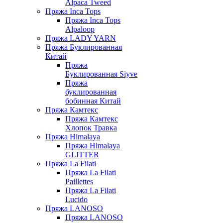
Alpaca Tweed
Пряжа Inca Tops
Пряжа Inca Tops
Alpaloop
Пряжа LADY YARN
Пряжа Буклированная
Китай
Пряжа
Буклированная Siyve
Пряжа
буклированная
бобинная Китай
Пряжа Камтекс
Пряжа Камтекс
Хлопок Травка
Пряжа Himalaya
Пряжа Himalaya
GLITTER
Пряжа La Filati
Пряжа La Filati
Paillettes
Пряжа La Filati
Lucido
Пряжа LANOSO
Пряжа LANOSO