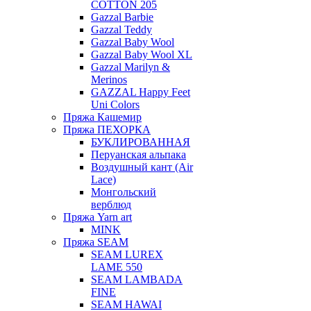
COTTON 205
Gazzal Barbie
Gazzal Teddy
Gazzal Baby Wool
Gazzal Baby Wool XL
Gazzal Marilyn &
Merinos
GAZZAL Happy Feet
Uni Colors
Пряжа Кашемир
Пряжа ПЕХОРКА
БУКЛИРОВАННАЯ
Перуанская альпака
Воздушный кант (Air
Lace)
Монгольский
верблюд
Пряжа Yarn art
MINK
Пряжа SEAM
SEAM LUREX
LAME 550
SEAM LAMBADA
FINE
SEAM HAWAI