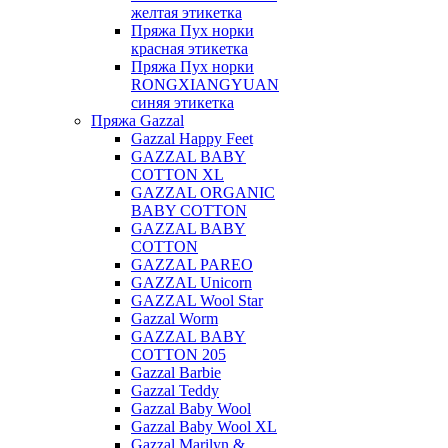
желтая этикетка
Пряжа Пух норки
красная этикетка
Пряжа Пух норки
RONGXIANGYUAN
синяя этикетка
Пряжа Gazzal
Gazzal Happy Feet
GAZZAL BABY
COTTON XL
GAZZAL ORGANIC
BABY COTTON
GAZZAL BABY
COTTON
GAZZAL PAREO
GAZZAL Unicorn
GAZZAL Wool Star
Gazzal Worm
GAZZAL BABY
COTTON 205
Gazzal Barbie
Gazzal Teddy
Gazzal Baby Wool
Gazzal Baby Wool XL
Gazzal Marilyn &