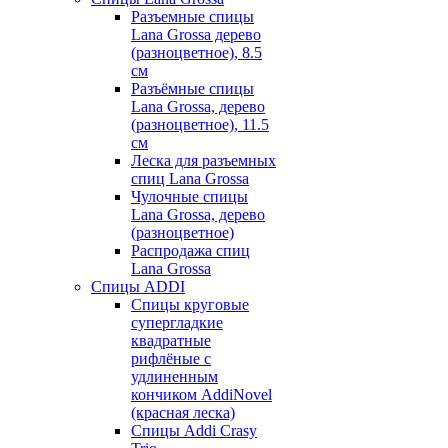
Разъемные спицы
Lana Grossa дерево
(разноцветное), 8.5
см
Разъёмные спицы
Lana Grossa, дерево
(разноцветное), 11.5
см
Леска для разъемных
спиц Lana Grossa
Чулочные спицы
Lana Grossa, дерево
(разноцветное)
Распродажа спиц
Lana Grossa
Спицы ADDI
Спицы круговые
супергладкие
квадратные
рифлёные с
удлиненным
кончиком AddiNovel
(красная леска)
Спицы Addi Crasy