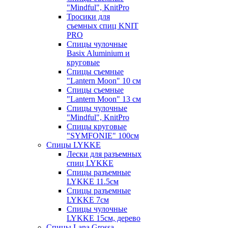
"Mindful", KnitPro
Тросики для
съемных спиц KNIT
PRO
Спицы чулочные
Basix Aluminium и
круговые
Спицы съемные
"Lantern Moon" 10 см
Спицы съемные
"Lantern Moon" 13 см
Спицы чулочные
"Mindful", KnitPro
Спицы круговые
"SYMFONIE" 100см
Спицы LYKKE
Лески для разъемных
спиц LYKKE
Спицы разъемные
LYKKE 11.5см
Спицы разъемные
LYKKE 7см
Спицы чулочные
LYKKE 15см, дерево
Спицы Lana Grossa