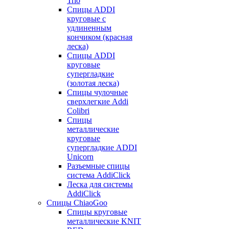
Trio
Спицы ADDI
круговые с
удлиненным
кончиком (красная
леска)
Спицы ADDI
круговые
супергладкие
(золотая леска)
Спицы чулочные
сверхлегкие Addi
Colibri
Спицы
металлические
круговые
супергладкие ADDI
Unicorn
Разъемные спицы
система AddiClick
Леска для системы
AddiClick
Спицы ChiaoGoo
Спицы круговые
металлические KNIT