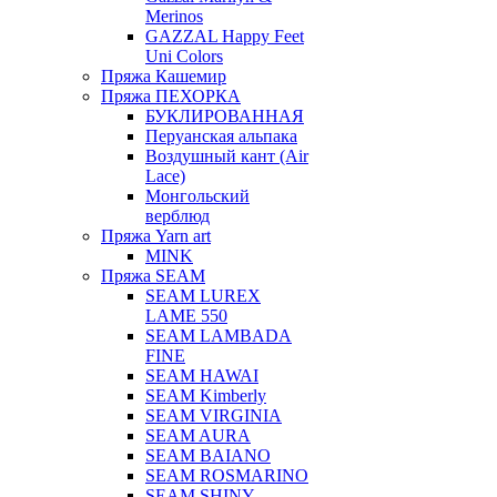
Merinos
GAZZAL Happy Feet
Uni Colors
Пряжа Кашемир
Пряжа ПЕХОРКА
БУКЛИРОВАННАЯ
Перуанская альпака
Воздушный кант (Air
Lace)
Монгольский
верблюд
Пряжа Yarn art
MINK
Пряжа SEAM
SEAM LUREX
LAME 550
SEAM LAMBADA
FINE
SEAM HAWAI
SEAM Kimberly
SEAM VIRGINIA
SEAM AURA
SEAM BAIANO
SEAM ROSMARINO
SEAM SHINY